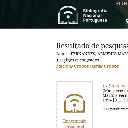
PT
EN
S
S
C
C
Resultado de pesquis
C
C
Autor:=FERNANDES, ARMENIO MAR
A
A
1
registos encontrados
ADICIONAR TODOS
|
RETIRAR TODOS
Para ser 
1 -
[Ministério 
Martins Fernan
1994 [D.L. 200
Link persistente