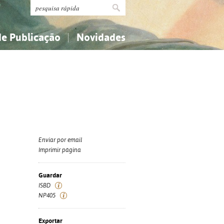
de Publicação
Novidades
s
Religião...
Religião...
Ciências aplicadas...
Ciências aplicadas...
História, geografia, biografias...
História, geografia, biografias...
Enviar por email
Imprimir página
Guardar
ISBD
NP405
Exportar