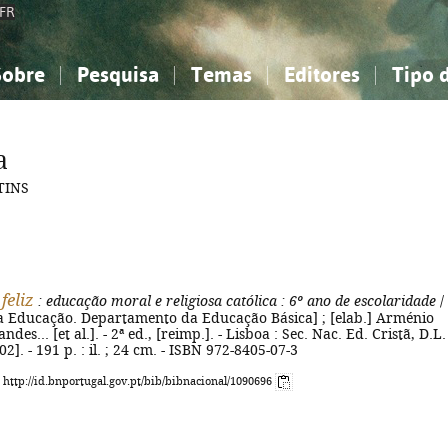
FR
Sobre
Pesquisa
Temas
Editores
Tipo 
obre a Bibliografia Nacional
imples
onhecimento, Informação...
onhecimento, Informação...
Combinada
A minha lista
Como utilizar
Filosofia, psicologia...
Filosofia, psicologia...
Perguntas frequente
a
iências sociais...
iências sociais...
Ciências exatas e naturais...
Ciências exatas e naturais...
TINS
rte, desporto...
rte, desporto...
Literatura, linguística...
Literatura, linguística...
feliz
: educação moral e religiosa católica
: 6º ano de escolaridade
/
da Educação. Departamento da Educação Básica] ; [elab.] Arménio
des... [et al.]. - 2ª ed., [reimp.]. - Lisboa : Sec. Nac. Ed. Cristã, D.L.
2]. - 191 p. : il. ; 24 cm. - ISBN 972-8405-07-3
: http://id.bnportugal.gov.pt/bib/bibnacional/1090696