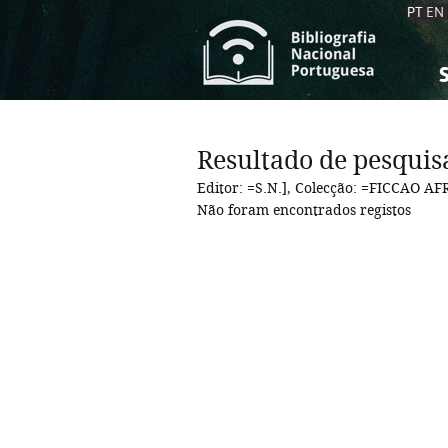
PT
EN
S
S
C
C
Resultado de pesquis
C
C
Editor: =S.N.], Colecção: =FICCAO A
A
A
Não foram encontrados registos