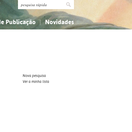
de Publicação
Novidades
s
Religião...
Religião...
Ciências aplicadas...
Ciências aplicadas...
História, geografia, biografias...
História, geografia, biografias...
Nova pesquisa
Ver a minha lista