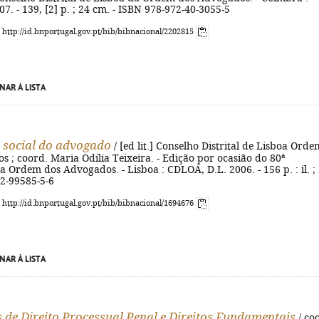
7. - 139, [2] p. ; 24 cm. - ISBN 978-972-40-3055-5
: http://id.bnportugal.gov.pt/bib/bibnacional/2202815
NAR À LISTA
 social do advogado
/ [ed lit.] Conselho Distrital de Lisboa Orde
 ; coord. Maria Odília Teixeira. - Edição por ocasião do 80ª
a Ordem dos Advogados. - Lisboa : CDLOA, D.L. 2006. - 156 p. : il. ;
72-99585-5-6
: http://id.bnportugal.gov.pt/bib/bibnacional/1694676
NAR À LISTA
 de Direito Processual Penal e Direitos Fundamentais
/ co