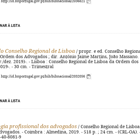
: http://id.bnportugal.gov.pt/bib/bibnacional/2036821
NAR À LISTA
do Conselho Regional de Lisboa
/ propr. e ed. Conselho Region
 Ordem dos Advogados ; dir. António Jaime Martins, João Massano. 
v./dez. 2019)-. - Lisboa : Conselho Regional de Lisboa da Ordem dos
19-. - 30 cm. - Trimestral
: http://id.bnportugal.gov.pt/bib/bibnacional/2032056
NAR À LISTA
gia profissional dos advogados
/ Conselho Regional de Lisboa
ogados. - Coimbra : Almedina, 2019. - 518 p. ; 24 cm. - (CRL-OA). 
-40-8081-9