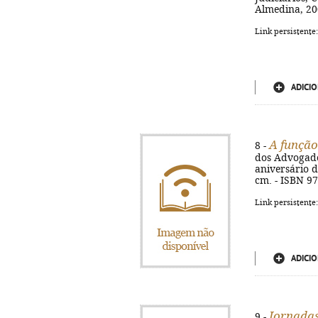
Almedina, 200
Link persistente
ADICIO
A função
8 -
dos Advogados
aniversário d
cm. - ISBN 9
Link persistente
ADICIO
Jornadas
9 -