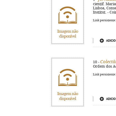
científ. Mari
Lisboa, Cons
Institut. - C
Link persistente
ADICIO
Colectâ
10 -
Ordem dos Ad
Link persistente
ADICIO