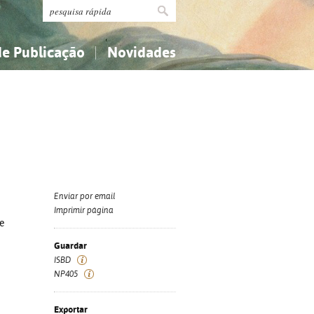
de Publicação
Novidades
s
Religião...
Religião...
Ciências aplicadas...
Ciências aplicadas...
História, geografia, biografias...
História, geografia, biografias...
Enviar por email
Imprimir página
e
Guardar
ISBD
NP405
Exportar