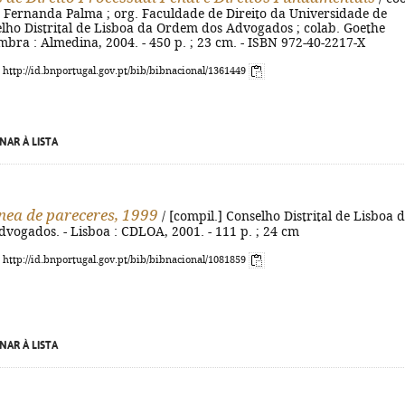
a Fernanda Palma ; org. Faculdade de Direito da Universidade de
elho Distrital de Lisboa da Ordem dos Advogados ; colab. Goethe
oimbra : Almedina, 2004. - 450 p. ; 23 cm. - ISBN 972-40-2217-X
: http://id.bnportugal.gov.pt/bib/bibnacional/1361449
NAR À LISTA
nea de pareceres, 1999
/ [compil.] Conselho Distrital de Lisboa 
vogados. - Lisboa : CDLOA, 2001. - 111 p. ; 24 cm
: http://id.bnportugal.gov.pt/bib/bibnacional/1081859
NAR À LISTA