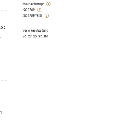
MarcXchange
ISO2709
ISO2709(ISIS)
o ;
Ver a minha lista
Voltar ao registo
-
1:
º