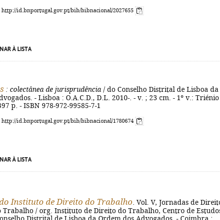
: http://id.bnportugal.gov.pt/bib/bibnacional/2027655
NAR À LISTA
s
: colectânea de jurisprudência
/ do Conselho Distrital de Lisboa da
ogados. - Lisboa : O.A.C.D., D.L. 2010-. - v. ; 23 cm. - 1º v.: Triénio
397 p. - ISBN 978-972-99585-7-1
: http://id.bnportugal.gov.pt/bib/bibnacional/1780674
NAR À LISTA
do Instituto de Direito do Trabalho
. Vol. V, Jornadas de Direit
 Trabalho / org. Instituto de Direito do Trabalho, Centro de Estudo
Conselho Distrital de Lisboa da Ordem dos Advogados. - Coimbra :