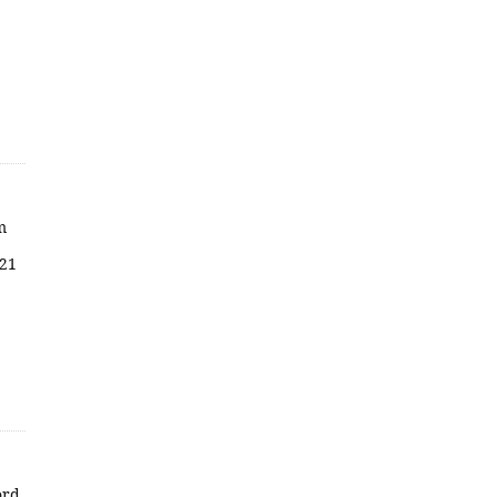
m
 21
ord.