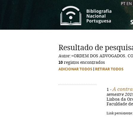
PT
EN
S
S
C
C
Resultado de pesquis
C
C
Autor:=ORDEM DOS ADVOGADOS. C
A
A
10
registos encontrados
ADICIONAR TODOS
|
RETIRAR TODOS
A contra
1 -
semestre 201
Lisboa da Or
Faculdade de 
Link persistente