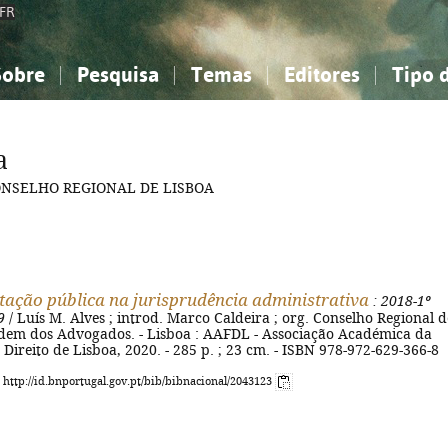
FR
Sobre
Pesquisa
Temas
Editores
Tipo 
obre a Bibliografia Nacional
imples
onhecimento, Informação...
onhecimento, Informação...
Combinada
A minha lista
Como utilizar
Filosofia, psicologia...
Filosofia, psicologia...
Perguntas frequente
a
iências sociais...
iências sociais...
Ciências exatas e naturais...
Ciências exatas e naturais...
ONSELHO REGIONAL DE LISBOA
rte, desporto...
rte, desporto...
Literatura, linguística...
Literatura, linguística...
tação pública na jurisprudência administrativa
: 2018-1º
9
/ Luís M. Alves ; introd. Marco Caldeira ; org. Conselho Regional d
dem dos Advogados. - Lisboa : AAFDL - Associação Académica da
Direito de Lisboa, 2020. - 285 p. ; 23 cm. - ISBN 978-972-629-366-8
: http://id.bnportugal.gov.pt/bib/bibnacional/2043123