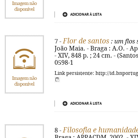
ADICIONAR À LISTA
Flor de santos
7 -
: um flos
João Maia. - Braga : A.O. - A
- XIV, 848 p. ; 24 cm. - (Santo
0598-1
Link persistente: http://id.bnportu
ADICIONAR À LISTA
Filosofia e humanidad
8 -
Braga : APPACDM, 2002. - XIX,