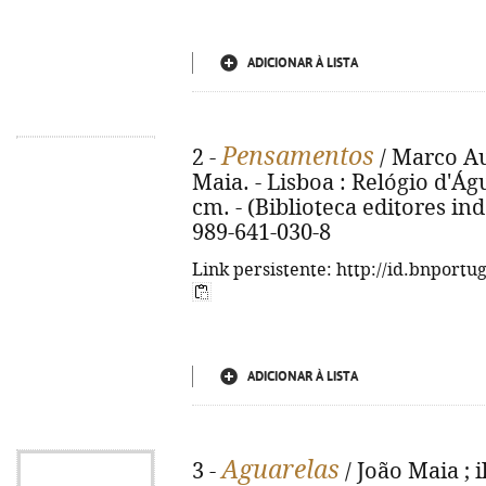
ADICIONAR À LISTA
Pensamentos
2 -
/ Marco Aur
Maia. - Lisboa : Relógio d'Água
cm. - (Biblioteca editores in
989-641-030-8
Link persistente: http://id.bnportu
ADICIONAR À LISTA
Aguarelas
3 -
/ João Maia ; i