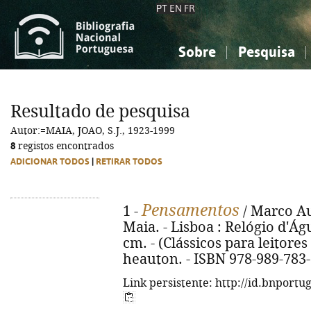
PT
EN
FR
Sobre
Pesquisa
Sobre a Bibliografia Nacional
Simples
Conhecimento, Informação...
Conhecimento, Informação...
Combinada
A
Resultado de pesquisa
Ciências sociais...
Ciências sociais...
Autor:=MAIA, JOAO, S.J., 1923-1999
Arte, desporto...
Arte, desporto...
8
registos encontrados
ADICIONAR TODOS
|
RETIRAR TODOS
Pensamentos
1 -
/ Marco Aur
Maia. - Lisboa : Relógio d'Água
cm. - (Clássicos para leitores d
heauton. - ISBN 978-989-783
Link persistente: http://id.bnportu