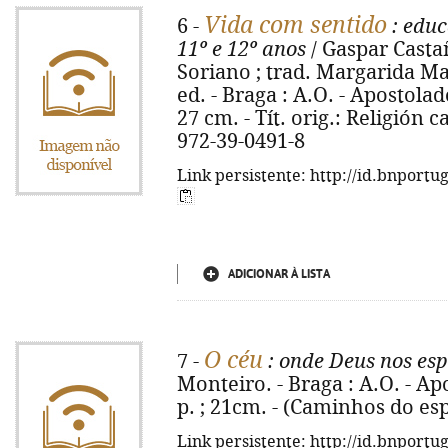
Vida com sentido
6 -
: educ
11º e 12º anos
/ Gaspar Casta
Soriano ; trad. Margarida Ma
ed. - Braga : A.O. - Apostolado
27 cm. - Tít. orig.: Religión c
972-39-0491-8
Link persistente: http://id.bnportu
ADICIONAR À LISTA
O céu
7 -
: onde Deus nos es
Monteiro. - Braga : A.O. - Ap
p. ; 21cm. - (Caminhos do espí
Link persistente: http://id.bnportu