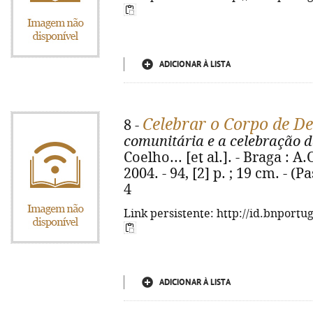
ADICIONAR À LISTA
Celebrar o Corpo de D
8 -
comunitária e a celebração d
Coelho... [et al.]. - Braga : 
2004. - 94, [2] p. ; 19 cm. - (P
4
Link persistente: http://id.bnportu
ADICIONAR À LISTA