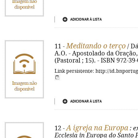
ADICIONAR À LISTA
Meditando o terço
11 -
/ Dá
A.O. - Apostolado da Oração, 2
(Pastoral ; 15). - ISBN 972-39
Link persistente: http://id.bnportu
ADICIONAR À LISTA
A igreja na Europa
12 -
: e
Ecclesia in Europa do Santo P