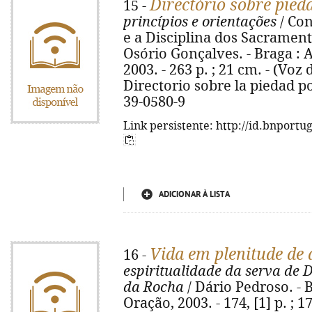
Directório sobre pieda
15 -
princípios e orientações
/ Con
e a Disciplina dos Sacrament
Osório Gonçalves. - Braga : 
2003. - 263 p. ; 21 cm. - (Voz da
Directorio sobre la piedad pop
39-0580-9
Link persistente: http://id.bnportu
ADICIONAR À LISTA
Vida em plenitude de
16 -
espiritualidade da serva de 
da Rocha
/ Dário Pedroso. - 
Oração, 2003. - 174, [1] p. ; 1