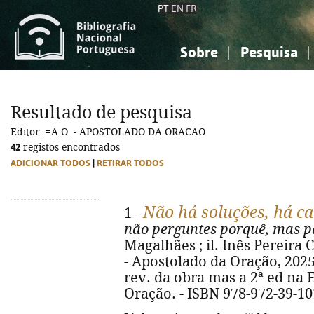
PT
EN
FR
Sobre
Pesquisa
Sobre a Bibliografia Nacional
Simples
Conhecimento, Informação...
Conhecimento, Informação...
Combinada
A
Resultado de pesquisa
Ciências sociais...
Ciências sociais...
Editor: =A.O. - APOSTOLADO DA ORACAO
Arte, desporto...
Arte, desporto...
42
registos encontrados
ADICIONAR TODOS
|
RETIRAR TODOS
Não há soluções, há c
1 -
não perguntes porquê, mas p
Magalhães ; il. Inês Pereira C
- Apostolado da Oração, 2025. -
rev. da obra mas a 2ª ed na E
Oração. - ISBN 978-972-39-10