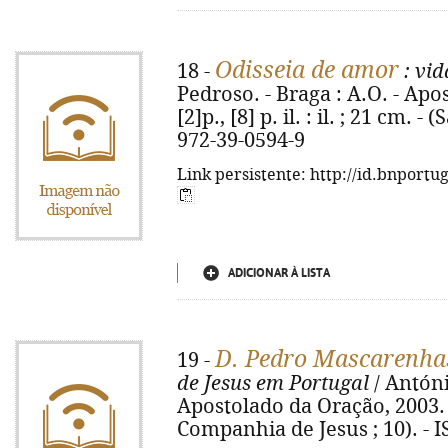
Odisseia de amor
18 -
: vid
Pedroso. - Braga : A.O. - Apo
[2]p., [8] p. il. : il. ; 21 cm. 
972-39-0594-9
Link persistente: http://id.bnportu
ADICIONAR À LISTA
D. Pedro Mascarenha
19 -
de Jesus em Portugal
/ Antóni
Apostolado da Oração, 2003. -
Companhia de Jesus ; 10). - 