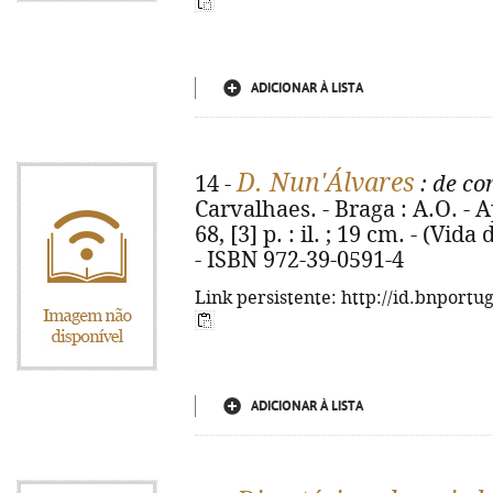
ADICIONAR À LISTA
D. Nun'Álvares
14 -
: de co
Carvalhaes. - Braga : A.O. - 
68, [3] p. : il. ; 19 cm. - (Vida
- ISBN 972-39-0591-4
Link persistente: http://id.bnportu
ADICIONAR À LISTA