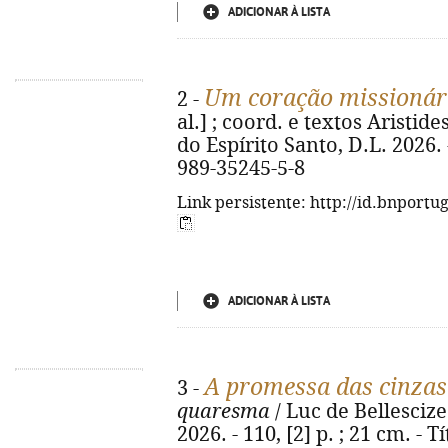
ADICIONAR À LISTA
Um coração missionár
2 -
al.] ; coord. e textos Aristid
do Espírito Santo, D.L. 2026. -
989-35245-5-8
Link persistente: http://id.bnportu
ADICIONAR À LISTA
A promessa das cinzas
3 -
quaresma
/ Luc de Bellescize.
2026. - 110, [2] p. ; 21 cm. - 