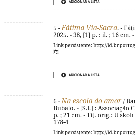
ADICIONAR À LISTA
Fátima Via-Sacra
5 -
. - Fá
2025. - 38, [1] p. : il. ; 16 cm
Link persistente: http://id.bnportu
ADICIONAR À LISTA
Na escola do amor
6 -
/ Ba
Bubalo. - [S.l.] : Associação
p. ; 21 cm. - Tít. orig.: U sko
178-4
Link persistente: http://id.bnportu