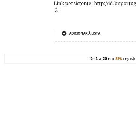
Link persistente: http://id.bnportu
ADICIONAR À LISTA
De
1
a
20
em
896
regist