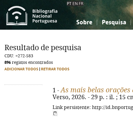
PT
EN
FR
Sobre
Pesquisa
Sobre a Bibliografia Nacional
Simples
Conhecimento, Informação...
Conhecimento, Informação...
Combinada
A
Resultado de pesquisa
Ciências sociais...
Ciências sociais...
CDU: =272-583
Arte, desporto...
Arte, desporto...
896
registos encontrados
ADICIONAR TODOS
|
RETIRAR TODOS
As mais belas orações
1 -
Verso, 2026. - 29 p. : il. ; 15
Link persistente: http://id.bnportu