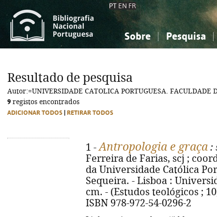
PT
EN
FR
Sobre
Pesquisa
Sobre a Bibliografia Nacional
Simples
Conhecimento, Informação...
Conhecimento, Informação...
Combinada
A
Resultado de pesquisa
Ciências sociais...
Ciências sociais...
Autor:=UNIVERSIDADE CATOLICA PORTUGUESA. FACULDADE D
Arte, desporto...
Arte, desporto...
9
registos encontrados
ADICIONAR TODOS
|
RETIRAR TODOS
Antropologia e graça
1 -
: 
Ferreira de Farias, scj ; coo
da Universidade Católica Por
Sequeira. - Lisboa : Universid
cm. - (Estudos teológicos ; 10)
ISBN 978-972-54-0296-2