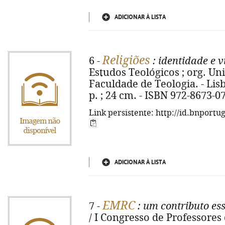
ADICIONAR À LISTA
Religiões
6 -
: identidade e v
Estudos Teológicos ; org. Un
Faculdade de Teologia. - Lisbo
p. ; 24 cm. - ISBN 972-8673-0
Link persistente: http://id.bnportu
ADICIONAR À LISTA
EMRC
7 -
: um contributo ess
/ I Congresso de Professores