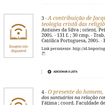
A contribuição de Jac
3 -
teologia cristã das religi
Antunes da Silva ; orient. Pete
2005. - 131 f. ; 30 cmp. - Tra
Católica Portuguesa, 2005. - B
Link persistente: http://id.bnportu
ADICIONAR À LISTA
O presente do homem, 
4 -
dos santuários na relação c
Fátima ; coord. Faculdade de