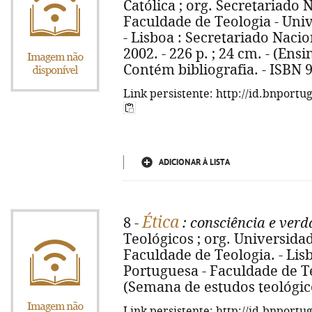
Católica ; org. Secretariado 
Faculdade de Teologia - Uni
- Lisboa : Secretariado Nacio
2002. - 226 p. ; 24 cm. - (Ensin
Contém bibliografia. - ISBN 
Link persistente: http://id.bnportu
ADICIONAR À LISTA
Ética
8 -
: consciência e ver
Teológicos ; org. Universida
Faculdade de Teologia. - Lis
Portuguesa - Faculdade de Teo
(Semana de estudos teológico
Link persistente: http://id.bnportu