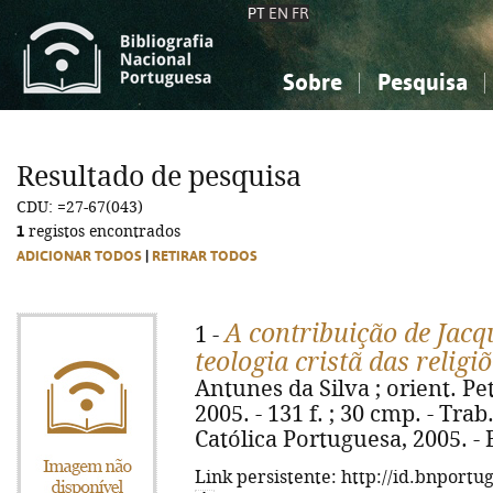
PT
EN
FR
Sobre
Pesquisa
Sobre a Bibliografia Nacional
Simples
Conhecimento, Informação...
Conhecimento, Informação...
Combinada
A
Resultado de pesquisa
Ciências sociais...
Ciências sociais...
CDU: =27-67(043)
Arte, desporto...
Arte, desporto...
1
registos encontrados
ADICIONAR TODOS
|
RETIRAR TODOS
A contribuição de Jac
1 -
teologia cristã das religi
Antunes da Silva ; orient. Pete
2005. - 131 f. ; 30 cmp. - Tra
Católica Portuguesa, 2005. - B
Link persistente: http://id.bnportu