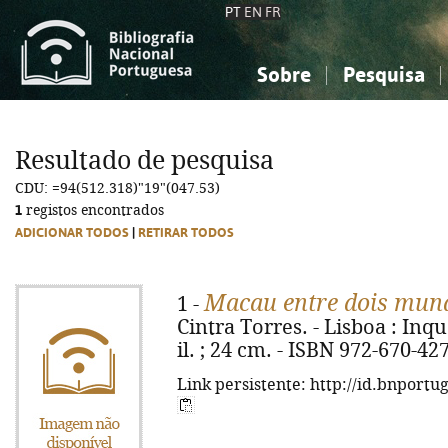
PT
EN
FR
Sobre
Pesquisa
Sobre a Bibliografia Nacional
Simples
Conhecimento, Informação...
Conhecimento, Informação...
Combinada
A
Resultado de pesquisa
Ciências sociais...
Ciências sociais...
CDU: =94(512.318)"19"(047.53)
Arte, desporto...
Arte, desporto...
1
registos encontrados
ADICIONAR TODOS
|
RETIRAR TODOS
Macau entre dois mun
1 -
Cintra Torres. - Lisboa : Inquér
il. ; 24 cm. - ISBN 972-670-42
Link persistente: http://id.bnportu