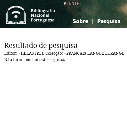
PT
EN
FR
Sobre
Pesquisa
Sobre a Bibliografia Nacional
Simples
Conhecimento, Informação...
Conhecimento, Informação...
Combinada
A
Resultado de pesquisa
Ciências sociais...
Ciências sociais...
Editor: =HELASTRE], Colecção: =FRANCAIS LANGUE ETRANGE
Arte, desporto...
Arte, desporto...
Não foram encontrados registos