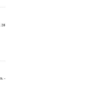
; 28
m. -