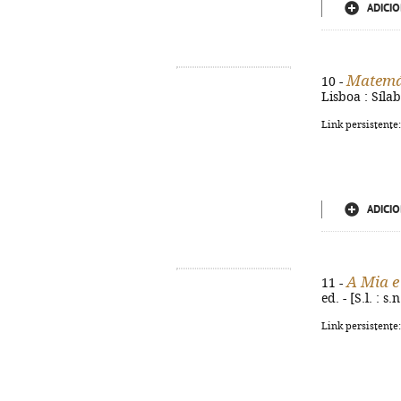
ADICIO
Matemá
10 -
Lisboa : Síla
Link persistente
ADICIO
A Mia e
11 -
ed. - [S.l. : 
Link persistente