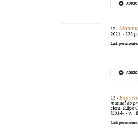
ADICIO
Matemá
12 -
2021. - 236 p
Link persistente
ADICIO
Expoen
13 -
manual do pr
cient. Filipe 
[201-]-. - v. :
Link persistente