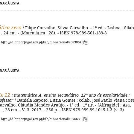
NAR À LISTA
tica zero
/ Filipe Carvalho, Sílvia Carvalho. - 1ª ed. - Lisboa : Sílab
. ; 24 cm. - (Matemática ; 28). - ISBN 978-989-561-189-8
: http://id.bnportugal.gov.pt/bib/bibnacional/2083064
NAR À LISTA
te 12
: matemática A, ensino secundário, 12º ano de escolaridade
:
ofessor
/ Daniela Raposo, Luzia Gomes ; colab. José Paulo Viana ; re
Carvalho, Cláudia Mendes Araújo. - 1ª ed., 1ª tir. - [Alfragide] : Asa,
 il. ; 28 cm. - V. 3: 2017. - 256 p. - ISBN 978-989-89-1045-1-3 (v. 3)
: http://id.bnportugal.gov.pt/bib/bibnacional/1976680