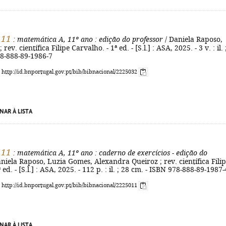
 11
: matemática A, 11º ano
: edição do professor
/ Daniela Raposo,
ev. científica Filipe Carvalho. - 1ª ed. - [S.l.] : ASA, 2025. - 3 v. : il. 
78-888-89-1986-7
: http://id.bnportugal.gov.pt/bib/bibnacional/2225032
NAR À LISTA
 11
: matemática A, 11º ano
: caderno de exercícios - edição do
niela Raposo, Luzia Gomes, Alexandra Queiroz ; rev. científica Fili
 ed. - [S.l.] : ASA, 2025. - 112 p. : il. ; 28 cm. - ISBN 978-888-89-1987-
: http://id.bnportugal.gov.pt/bib/bibnacional/2225011
NAR À LISTA