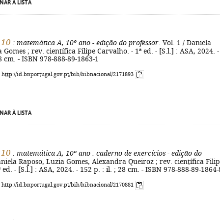
NAR À LISTA
 10
: matemática A, 10º ano - edição do professor
. Vol. 1 / Daniela
Gomes ; rev. científica Filipe Carvalho. - 1ª ed. - [S.l.] : ASA, 2024. -
 28 cm. - ISBN 978-888-89-1863-1
: http://id.bnportugal.gov.pt/bib/bibnacional/2171893
NAR À LISTA
 10
: matemática A, 10º ano
: caderno de exercícios - edição do
niela Raposo, Luzia Gomes, Alexandra Queiroz ; rev. científica Fili
 ed. - [S.l.] : ASA, 2024. - 152 p. : il. ; 28 cm. - ISBN 978-888-89-1864-
: http://id.bnportugal.gov.pt/bib/bibnacional/2170881