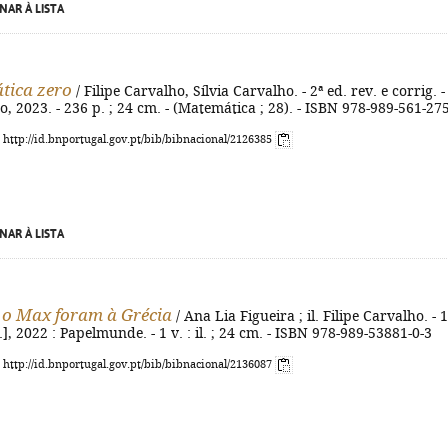
NAR À LISTA
tica zero
/ Filipe Carvalho, Sílvia Carvalho. - 2ª ed. rev. e corrig. -
bo, 2023. - 236 p. ; 24 cm. - (Matemática ; 28). - ISBN 978-989-561-27
: http://id.bnportugal.gov.pt/bib/bibnacional/2126385
NAR À LISTA
 o Max foram à Grécia
/ Ana Lia Figueira ; il. Filipe Carvalho. - 1
s.n.], 2022 : Papelmunde. - 1 v. : il. ; 24 cm. - ISBN 978-989-53881-0-3
: http://id.bnportugal.gov.pt/bib/bibnacional/2136087