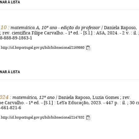
NAR À LISTA
 10
: matemática A, 10º ano - edição do professor
/ Daniela Raposo,
ev. científica Filipe Carvalho. - 1ª ed. - [S.l.] : ASA, 2024. - 2 v. : il. 
78-888-89-1863-1
: http://id.bnportugal.gov.pt/bib/bibnacional/2169860
NAR À LISTA
024
: matemática, 12ª ano
/ Daniela Raposo, Luzia Gomes ; rev.
ipe Carvalho. - 1ª ed. - [S.l.] : LeYa Educação, 2023. - 447 p. : il. ; 30 c
-661-821-6
: http://id.bnportugal.gov.pt/bib/bibnacional/2147832