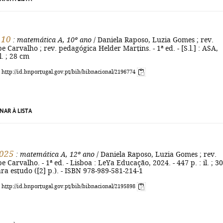
 10
: matemática A, 10º ano
/ Daniela Raposo, Luzia Gomes ; rev.
ipe Carvalho ; rev. pedagógica Helder Martins. - 1ª ed. - [S.l.] : ASA,
il. ; 28 cm
: http://id.bnportugal.gov.pt/bib/bibnacional/2196774
NAR À LISTA
025
: matemática A, 12º ano
/ Daniela Raposo, Luzia Gomes ; rev.
ipe Carvalho. - 1ª ed. - Lisboa : LeYa Educação, 2024. - 447 p. : il. ; 30
ra estudo ([2] p.). - ISBN 978-989-581-214-1
: http://id.bnportugal.gov.pt/bib/bibnacional/2195898