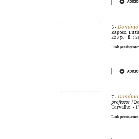
ADICIO
Domínio
6 -
Raposo, Luzia 
223 p. : il. ;
Link persistente
ADICIO
Domínio
7 -
professor
/ Da
Carvalho. - 1ª
Link persistente