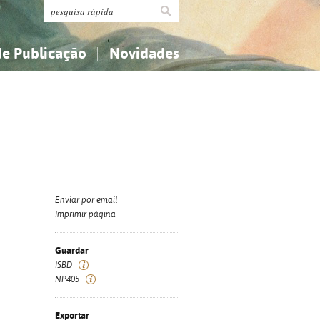
de Publicação
Novidades
s
Religião...
Religião...
Ciências aplicadas...
Ciências aplicadas...
História, geografia, biografias...
História, geografia, biografias...
Enviar por email
Imprimir página
Guardar
ISBD
NP405
Exportar