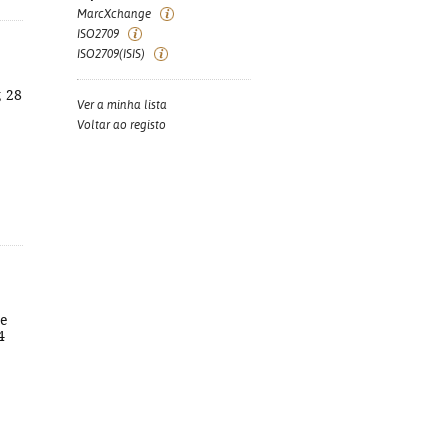
MarcXchange
ISO2709
ISO2709(ISIS)
; 28
Ver a minha lista
Voltar ao registo
pe
4