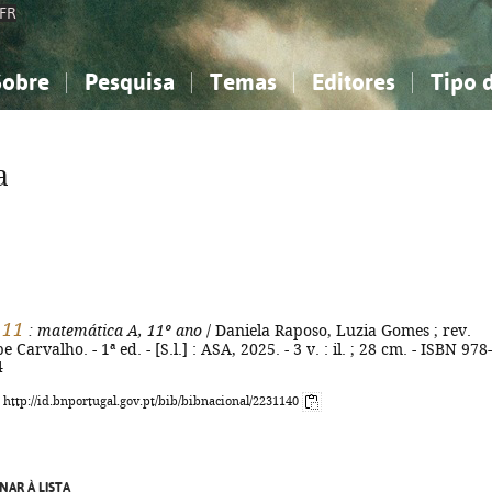
FR
Sobre
Pesquisa
Temas
Editores
Tipo 
obre a Bibliografia Nacional
imples
onhecimento, Informação...
onhecimento, Informação...
Combinada
A minha lista
Como utilizar
Filosofia, psicologia...
Filosofia, psicologia...
Perguntas frequente
a
iências sociais...
iências sociais...
Ciências exatas e naturais...
Ciências exatas e naturais...
rte, desporto...
rte, desporto...
Literatura, linguística...
Literatura, linguística...
 11
: matemática A, 11º ano
/ Daniela Raposo, Luzia Gomes ; rev.
pe Carvalho. - 1ª ed. - [S.l.] : ASA, 2025. - 3 v. : il. ; 28 cm. - ISBN 978-
4
: http://id.bnportugal.gov.pt/bib/bibnacional/2231140
NAR À LISTA