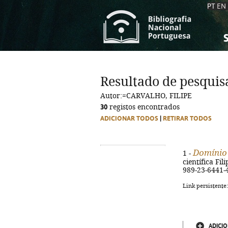
PT
EN
S
S
C
C
Resultado de pesquis
C
C
Autor:=CARVALHO, FILIPE
A
A
30
registos encontrados
ADICIONAR TODOS
|
RETIRAR TODOS
Domínio
1 -
científica Fili
989-23-6441-
Link persistente
ADICIO