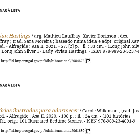
NAR À LISTA
ian Hastings
/ arg. Mathieu Lauffray, Xavier Dorinson ; des.
ray ; trad. Sara Moreira ; baseado numa ideia e adpt. original Xav
d. - Alfragide : Asa II, 2021. - 57, [2] p. : il. ; 33 cm. - (Long John Silv
g.: Long John Silver I - Lady Vivian Hastings. - ISBN 978-989-23-5237-
: http://id.bnportugal.gov.pt/bib/bibnacional/2084672
NAR À LISTA
órias ilustradas para adormecer
/ Carole Wilkinson ; trad. Jos
d. - Alfragide : Asa II, 2020. - 108 p. : il. ; 24 cm. - (101 histórias
 Tít. orig.: 101 Ilustrated Bedtime Stories. - ISBN 978-989-23-4891-9
: http://id.bnportugal.gov.pt/bib/bibnacional/2061630