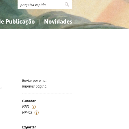
de Publicação
Novidades
s
Religião...
Religião...
Ciências aplicadas...
Ciências aplicadas...
História, geografia, biografias...
História, geografia, biografias...
Enviar por email
 ;
Imprimir página
Guardar
ISBD
NP405
Exportar