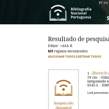
PT
EN
S
S
C
C
Resultado de pesquis
C
C
Editor: =ASA II
A
A
825
registos encontrados
ADICIONAR TODOS
|
RETIRAR TODOS
Bionicle
1 -
/
29 cm. - (Glat
tempestade es
0545-5. - ISB
Link persistente