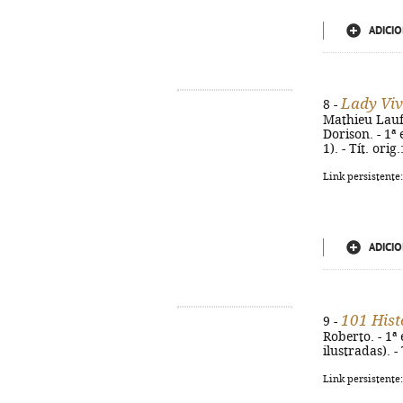
ADICIO
Lady Viv
8 -
Mathieu Lauff
Dorison. - 1ª e
1). - Tít. ori
Link persistente
ADICIO
101 Hist
9 -
Roberto. - 1ª e
ilustradas). -
Link persistente