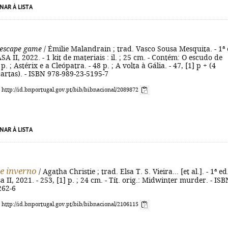
NAR À LISTA
 escape game
/ Émilie Malandrain ; trad. Vasco Sousa Mesquita. - 1ª 
ASA II, 2022. - 1 kit de materiais : il. ; 25 cm. - Contém: O escudo de
p. ; Astérix e a Cleópatra. - 48 p. ; A volta à Gália. - 47, [1] p + (4
artas). - ISBN 978-989-23-5195-7
: http://id.bnportugal.gov.pt/bib/bibnacional/2089872
NAR À LISTA
e inverno
/ Agatha Christie ; trad. Elsa T. S. Vieira... [et al.]. - 1ª ed.
a II, 2021. - 253, [1] p. ; 24 cm. - Tít. orig.: Midwinter murder. - ISB
262-6
: http://id.bnportugal.gov.pt/bib/bibnacional/2106115