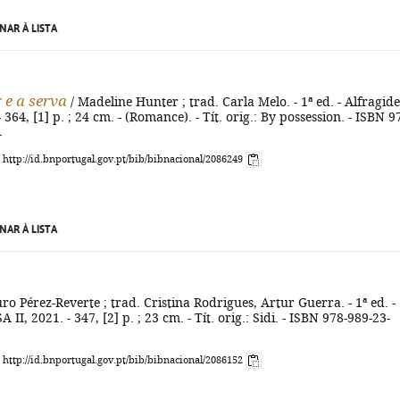
NAR À LISTA
 e a serva
/ Madeline Hunter ; trad. Carla Melo. - 1ª ed. - Alfragide
- 364, [1] p. ; 24 cm. - (Romance). - Tít. orig.: By possession. - ISBN 9
1
: http://id.bnportugal.gov.pt/bib/bibnacional/2086249
NAR À LISTA
ro Pérez-Reverte ; trad. Cristina Rodrigues, Artur Guerra. - 1ª ed. -
A II, 2021. - 347, [2] p. ; 23 cm. - Tít. orig.: Sidi. - ISBN 978-989-23-
: http://id.bnportugal.gov.pt/bib/bibnacional/2086152