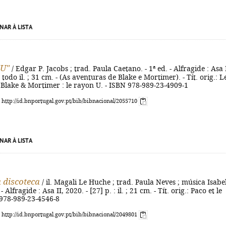
NAR À LISTA
"U"
/ Edgar P. Jacobs ; trad. Paula Caetano. - 1ª ed. - Alfragide : Asa I
: todo il. ; 31 cm. - (As aventuras de Blake e Mortimer). - Tít. orig.: L
Blake & Mortimer : le rayon U. - ISBN 978-989-23-4909-1
: http://id.bnportugal.gov.pt/bib/bibnacional/2055710
NAR À LISTA
 discoteca
/ il. Magali Le Huche ; trad. Paula Neves ; música Isabe
- Alfragide : Asa II, 2020. - [27] p. : il. ; 21 cm. - Tít. orig.: Paco et le
 978-989-23-4546-8
: http://id.bnportugal.gov.pt/bib/bibnacional/2049801