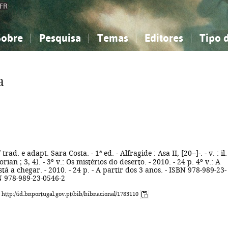
FR
Sobre
Pesquisa
Temas
Editores
Tipo 
obre a Bibliografia Nacional
imples
onhecimento, Informação...
onhecimento, Informação...
Combinada
A minha lista
Como utilizar
Filosofia, psicologia...
Filosofia, psicologia...
Perguntas frequente
a
iências sociais...
iências sociais...
Ciências exatas e naturais...
Ciências exatas e naturais...
rte, desporto...
rte, desporto...
Literatura, linguística...
Literatura, linguística...
 trad. e adapt. Sara Costa. - 1ª ed. - Alfragide : Asa II, [20--]-. - v. : il.
orian ; 3, 4). - 3º v.: Os mistérios do deserto. - 2010. - 24 p. 4º v.: A
tá a chegar. - 2010. - 24 p. - A partir dos 3 anos. - ISBN 978-989-23-
N 978-989-23-0546-2
: http://id.bnportugal.gov.pt/bib/bibnacional/1783110