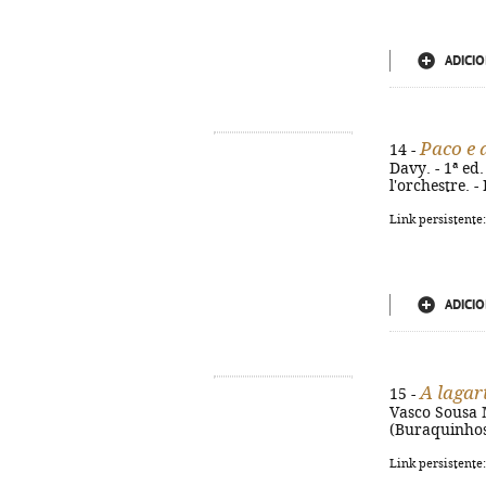
ADICIO
Paco e 
14 -
Davy. - 1ª ed. 
l'orchestre. 
Link persistente
ADICIO
A lagar
15 -
Vasco Sousa Me
(Buraquinhos)
Link persistente