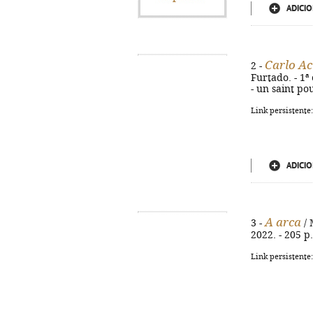
ADICIO
Carlo Ac
2 -
Furtado. - 1ª e
- un saint po
Link persistente
ADICIO
A arca
3 -
/ 
2022. - 205 p.
Link persistente