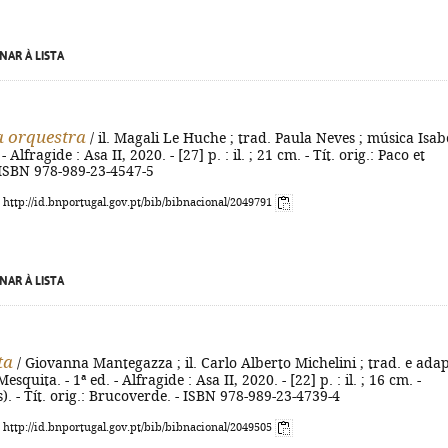
NAR À LISTA
a orquestra
/ il. Magali Le Huche ; trad. Paula Neves ; música Isab
- Alfragide : Asa II, 2020. - [27] p. : il. ; 21 cm. - Tít. orig.: Paco et
- ISBN 978-989-23-4547-5
: http://id.bnportugal.gov.pt/bib/bibnacional/2049791
NAR À LISTA
ta
/ Giovanna Mantegazza ; il. Carlo Alberto Michelini ; trad. e adap
squita. - 1ª ed. - Alfragide : Asa II, 2020. - [22] p. : il. ; 16 cm. -
. - Tít. orig.: Brucoverde. - ISBN 978-989-23-4739-4
: http://id.bnportugal.gov.pt/bib/bibnacional/2049505