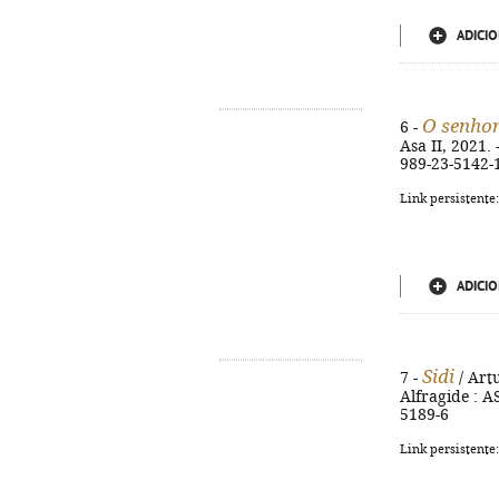
ADICIO
O senhor
6 -
Asa II, 2021. 
989-23-5142-
Link persistente
ADICIO
Sidi
7 -
/ Artu
Alfragide : AS
5189-6
Link persistente