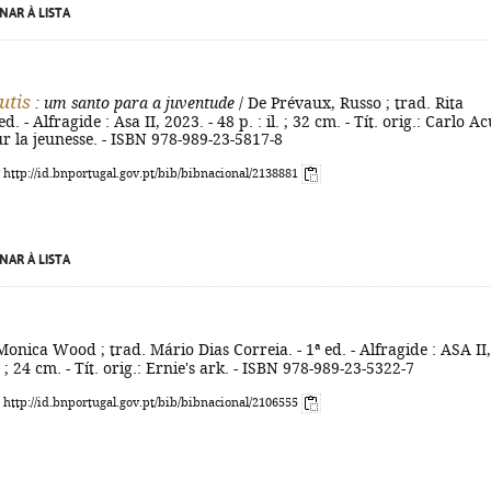
NAR À LISTA
utis
: um santo para a juventude
/ De Prévaux, Russo ; trad. Rita
d. - Alfragide : Asa II, 2023. - 48 p. : il. ; 32 cm. - Tít. orig.: Carlo Ac
ur la jeunesse. - ISBN 978-989-23-5817-8
: http://id.bnportugal.gov.pt/bib/bibnacional/2138881
NAR À LISTA
Monica Wood ; trad. Mário Dias Correia. - 1ª ed. - Alfragide : ASA II,
 ; 24 cm. - Tít. orig.: Ernie's ark. - ISBN 978-989-23-5322-7
: http://id.bnportugal.gov.pt/bib/bibnacional/2106555