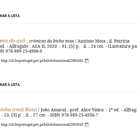
NAR À LISTA
ens do avô
: crónicas do bicho mau
/ António Mota ; il. Patrícia
ed. - Alfragide : ASA II, 2020. - 91, [5] p. : il. ; 24 cm. - (Literatura p
SBN 978-989-23-4906-0
: http://id.bnportugal.gov.pt/bib/bibnacional/2061031
NAR À LISTA
inha irmã Rosa
/ João Amaral ; pref. Alice Vieira. - 1ª ed. - Alfrag
. - 53, [3] p. : il. ; 27 cm. - ISBN 978-989-23-4936-7
: http://id.bnportugal.gov.pt/bib/bibnacional/2055810