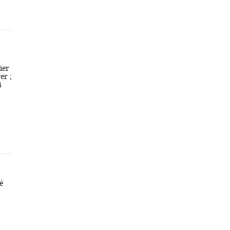
ier
er ;
4
é