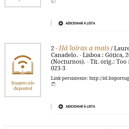
ADICIONAR À LISTA
Há loiras a mais
2 -
/ Laur
Canadelo. - Lisboa : Gótica, 20
(Nocturnos). - Tít. orig.: To
023-3
Link persistente: http://id.bnportu
ADICIONAR À LISTA