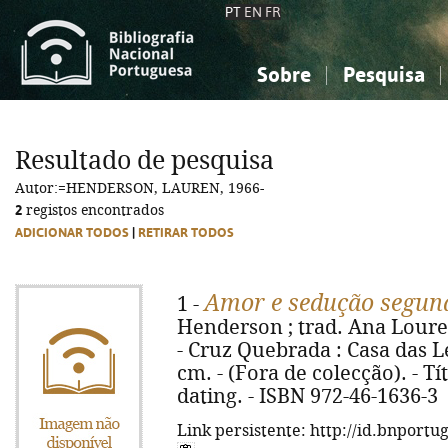
PT
EN
FR
Sobre
Pesquisa
Sobre a Bibliografia Nacional
Simples
Conhecimento, Informação...
Conhecimento, Informação...
Combinada
A
Resultado de pesquisa
Ciências sociais...
Ciências sociais...
Autor:=HENDERSON, LAUREN, 1966-
Arte, desporto...
Arte, desporto...
2
registos encontrados
ADICIONAR TODOS
|
RETIRAR TODOS
Amor e sedução segun
1 -
Henderson ; trad. Ana Loure
- Cruz Quebrada : Casa das Letr
cm. - (Fora de colecção). - Tí
dating. - ISBN 972-46-1636-3
Link persistente: http://id.bnportu