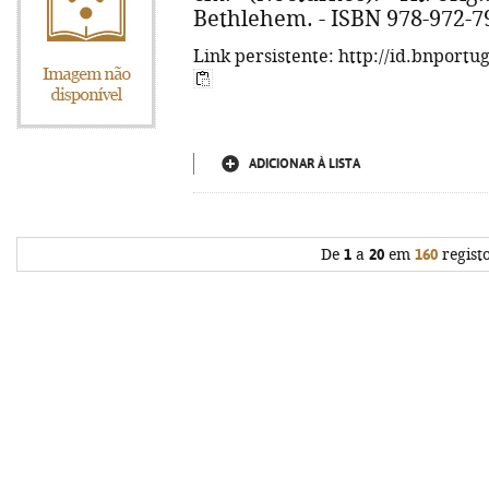
Bethlehem. - ISBN 978-972-7
Link persistente: http://id.bnportu
ADICIONAR À LISTA
De
1
a
20
em
160
regist