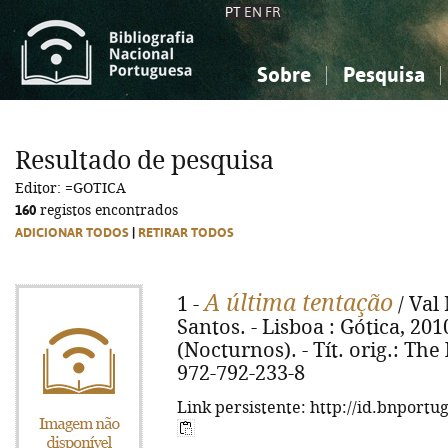
PT
EN
FR
Sobre
Pesquisa
Sobre a Bibliografia Nacional
Simples
Conhecimento, Informação...
Conhecimento, Informação...
Combinada
A
Resultado de pesquisa
Ciências sociais...
Ciências sociais...
Editor: =GOTICA
Arte, desporto...
Arte, desporto...
160
registos encontrados
ADICIONAR TODOS
|
RETIRAR TODOS
A última tentação
1 -
/ Val
Santos. - Lisboa : Gótica, 2010.
(Nocturnos). - Tít. orig.: The
972-792-233-8
Link persistente: http://id.bnportu