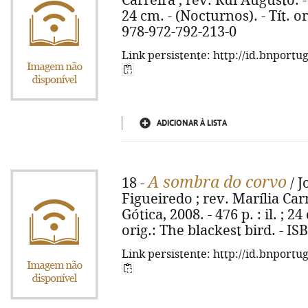
Carreira ; rev. Rui Augusto. - 
24 cm. - (Nocturnos). - Tít. or
978-972-792-213-0
Link persistente: http://id.bnportu
ADICIONAR À LISTA
A sombra do corvo
18 -
/ J
Figueiredo ; rev. Marília Car
Gótica, 2008. - 476 p. : il. ; 24
orig.: The blackest bird. - I
Link persistente: http://id.bnportu