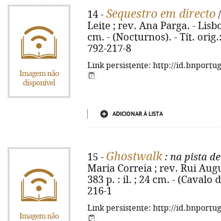
Sequestro em directo
14 -
/
Leite ; rev. Ana Parga. - Lisbo
cm. - (Nocturnos). - Tít. orig
792-217-8
Link persistente: http://id.bnportu
ADICIONAR À LISTA
Ghostwalk
15 -
: na pista d
Maria Correia ; rev. Rui Augus
383 p. : il. ; 24 cm. - (Cavalo
216-1
Link persistente: http://id.bnportu