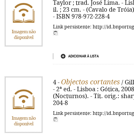
Taylor ; trad. José Lima. - Lisb
il. ; 23 cm. - (Cavalo de Trói
- ISBN 978-972-228-4
Link persistente: http://id.bnportu
ADICIONAR À LISTA
Objectos cortantes
4 -
/ Gil
- 2ª ed. - Lisboa : Gótica, 2008
(Nocturnos). - Tít. orig.: sha
204-8
Link persistente: http://id.bnportu