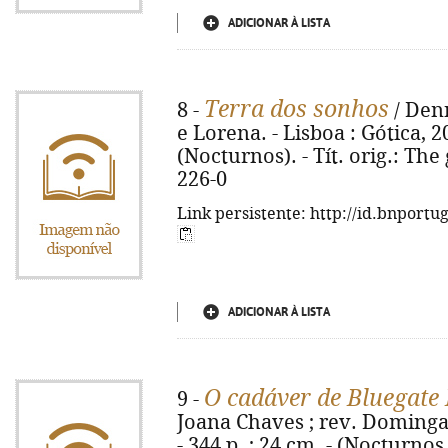
ADICIONAR À LISTA
Terra dos sonhos
8 -
/ Den
e Lorena. - Lisboa : Gótica, 20
(Nocturnos). - Tít. orig.: The
226-0
Link persistente: http://id.bnportu
ADICIONAR À LISTA
O cadáver de Bluegate 
9 -
Joana Chaves ; rev. Domingas 
- 344 p. ; 24 cm. - (Nocturnos ;