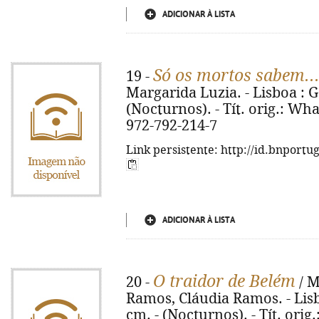
ADICIONAR À LISTA
Só os mortos sabem..
19 -
Margarida Luzia. - Lisboa : Gó
(Nocturnos). - Tít. orig.: Wh
972-792-214-7
Link persistente: http://id.bnportu
ADICIONAR À LISTA
O traidor de Belém
20 -
/ M
Ramos, Cláudia Ramos. - Lisbo
cm. - (Nocturnos). - Tít. orig