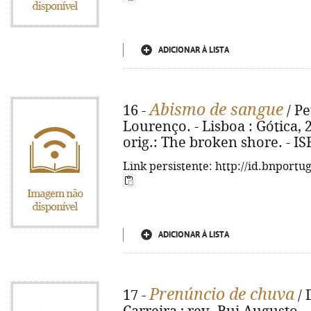
ADICIONAR À LISTA
Abismo de sangue
16 -
/ Pe
Lourenço. - Lisboa : Gótica, 20
orig.: The broken shore. - I
Link persistente: http://id.bnportu
ADICIONAR À LISTA
Prenúncio de chuva
17 -
/ 