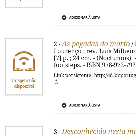
ADICIONAR À LISTA
As pegadas do morto
2 -
/ 
Lourenço ; rev. Luís Milheiro.
[7] p. ; 24 cm. - (Nocturnos). 
footsteps. - ISBN 978-972-792
Link persistente: http://id.bnportu
ADICIONAR À LISTA
Desconhecido nesta m
3 -