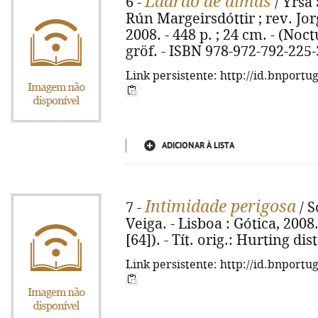
Ladrão de almas
6 -
/ Yrsa 
Rún Margeirsdóttir ; rev. Jor
2008. - 448 p. ; 24 cm. - (Noct
gröf. - ISBN 978-972-792-225-
Link persistente: http://id.bnportu
ADICIONAR À LISTA
Intimidade perigosa
7 -
/ S
Veiga. - Lisboa : Gótica, 2008.
[64]). - Tít. orig.: Hurting d
Link persistente: http://id.bnportu