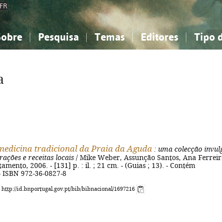
FR
Sobre
Pesquisa
Temas
Editores
Tipo 
obre a Bibliografia Nacional
imples
onhecimento, Informação...
onhecimento, Informação...
Combinada
A minha lista
Como utilizar
Filosofia, psicologia...
Filosofia, psicologia...
Perguntas frequente
a
iências sociais...
iências sociais...
Ciências exatas e naturais...
Ciências exatas e naturais...
rte, desporto...
rte, desporto...
Literatura, linguística...
Literatura, linguística...
medicina tradicional da Praia da Aguda
: uma colecção invul
rações e receitas locais
/ Mike Weber, Assunção Santos, Ana Ferreira
amento, 2006. - [131] p. : il. ; 21 cm. - (Guias ; 13). - Contém
 - ISBN 972-36-0827-8
: http://id.bnportugal.gov.pt/bib/bibnacional/1697216