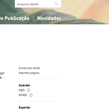
de Publicação
Novidades
s
Religião...
Religião...
Ciências aplicadas...
Ciências aplicadas...
História, geografia, biografias...
História, geografia, biografias...
Enviar por email
gar
Imprimir página
. -
Guardar
ISBD
NP405
Exportar