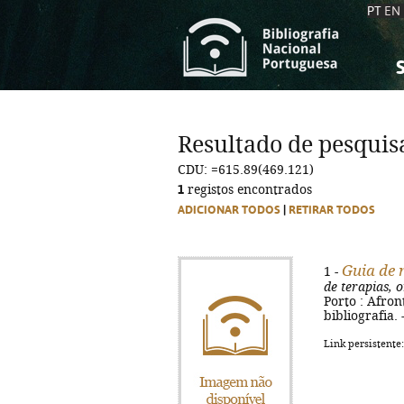
PT
EN
S
S
C
C
Resultado de pesquis
C
C
CDU: =615.89(469.121)
A
A
1
registos encontrados
ADICIONAR TODOS
|
RETIRAR TODOS
Guia de 
1 -
de terapias, o
Porto : Afront
bibliografia.
Link persistente