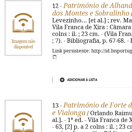
Património de Alhand
12 -
dos Montes e Sobralinho
Levezinho... [et al.] ; rev. M
Vila Franca de Xira : Câmara 
colns : il. ; 23 cm. - (Vila Fr
; 7). - Bibliografia, p. 67-68.
Link persistente: http://id.bnportu
ADICIONAR À LISTA
Património de Forte d
13 -
e Vialonga
/ Orlando Raimun
al.]. - 1ª ed. - Vila Franca d
- 63, [2] p. a 2 colns : il. ; 2