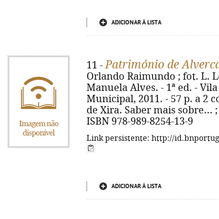
ADICIONAR À LISTA
Património de Alverca
11 -
Orlando Raimundo ; fot. L. Le
Manuela Alves. - 1ª ed. - Vil
Municipal, 2011. - 57 p. a 2 co
de Xira. Saber mais sobre... ; 8
ISBN 978-989-8254-13-9
Link persistente: http://id.bnportu
ADICIONAR À LISTA