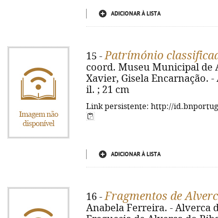
ADICIONAR À LISTA
Patrímónio classifica
15 -
coord. Museu Municipal de A
Xavier, Gisela Encarnação. - 
il. ; 21 cm
Link persistente: http://id.bnportu
ADICIONAR À LISTA
Fragmentos de Alver
16 -
Anabela Ferreira. - Alverca d