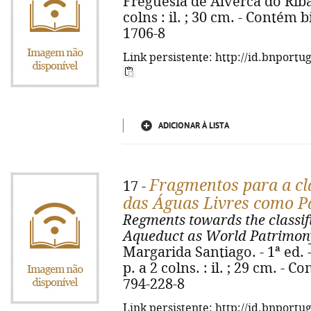
Freguesia de Alverca do Ribat
colns : il. ; 30 cm. - Contém 
1706-8
Link persistente: http://id.bnportu
ADICIONAR À LISTA
Fragmentos para a cl
17 -
das Águas Livres como P
Regments towards the classifi
Aqueduct as World Patrimon
Margarida Santiago. - 1ª ed. -
p. a 2 colns. : il. ; 29 cm. - 
794-228-8
Link persistente: http://id.bnportu