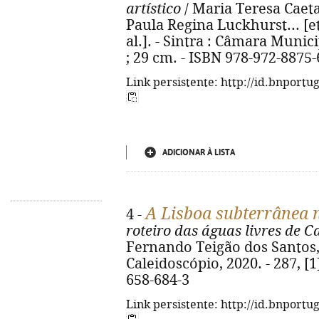
artístico
/ Maria Teresa Caetan
Paula Regina Luckhurst... [et a
al.]. - Sintra : Câmara Municip
; 29 cm. - ISBN 978-972-8875-
Link persistente: http://id.bnportu
ADICIONAR À LISTA
A Lisboa subterrânea n
4 -
roteiro das águas livres de 
Fernando Teigão dos Santos, 
Caleidoscópio, 2020. - 287, [1]
658-684-3
Link persistente: http://id.bnportu