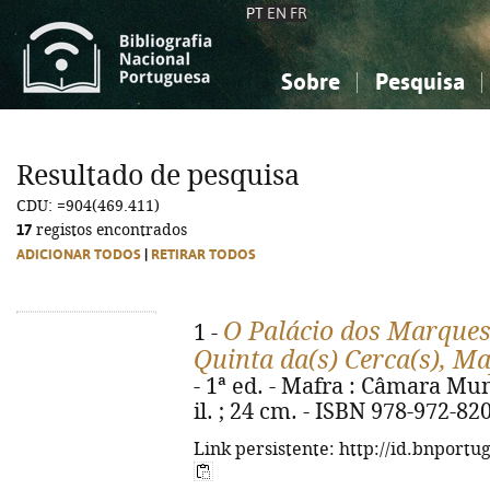
PT
EN
FR
Sobre
Pesquisa
Sobre a Bibliografia Nacional
Simples
Conhecimento, Informação...
Conhecimento, Informação...
Combinada
A
Resultado de pesquisa
Ciências sociais...
Ciências sociais...
CDU: =904(469.411)
Arte, desporto...
Arte, desporto...
17
registos encontrados
ADICIONAR TODOS
|
RETIRAR TODOS
O Palácio dos Marques
1 -
Quinta da(s) Cerca(s), Ma
- 1ª ed. - Mafra : Câmara Muni
il. ; 24 cm. - ISBN 978-972-82
Link persistente: http://id.bnportu