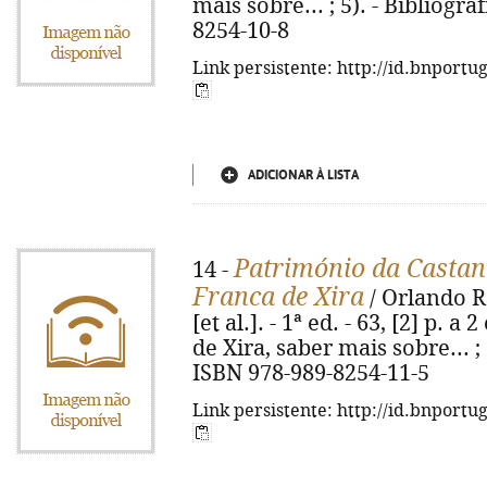
mais sobre... ; 5). - Bibliogra
8254-10-8
Link persistente: http://id.bnportu
ADICIONAR À LISTA
Património da Castanh
14 -
Franca de Xira
/ Orlando R
[et al.]. - 1ª ed. - 63, [2] p. a 
de Xira, saber mais sobre... ; 6
ISBN 978-989-8254-11-5
Link persistente: http://id.bnportu