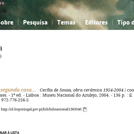
FR
Sobre
Pesquisa
Temas
Editores
Tipo 
obre a Bibliografia Nacional
imples
onhecimento, Informação...
onhecimento, Informação...
Combinada
A minha lista
Como utilizar
Filosofia, psicologia...
Filosofia, psicologia...
Perguntas frequente
a
iências sociais...
iências sociais...
Ciências exatas e naturais...
Ciências exatas e naturais...
)
rte, desporto...
rte, desporto...
Literatura, linguística...
Literatura, linguística...
segunda casa...
: Cecília de Sousa, obra cerâmica 1954-2004
/ coo
s. - 1ª ed. - Lisboa : Museu Nacional do Azulejo, 2004. - 136 p. : il. 
N 972-776-256-5
: http://id.bnportugal.gov.pt/bib/bibnacional/1363540
NAR À LISTA