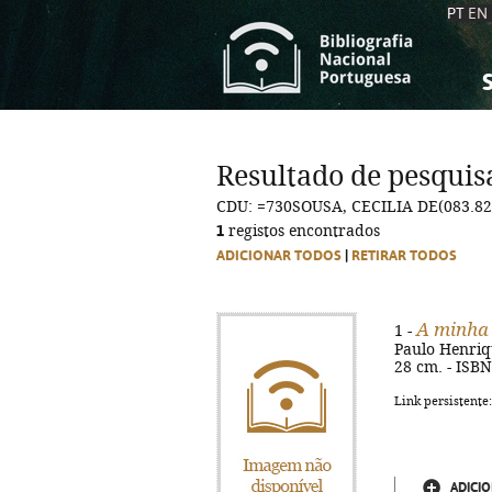
PT
EN
S
S
C
C
Resultado de pesquis
C
C
CDU: =730SOUSA, CECILIA DE(083.82
A
A
1
registos encontrados
ADICIONAR TODOS
|
RETIRAR TODOS
A minha 
1 -
Paulo Henrique
28 cm. - ISB
Link persistente
ADICIO