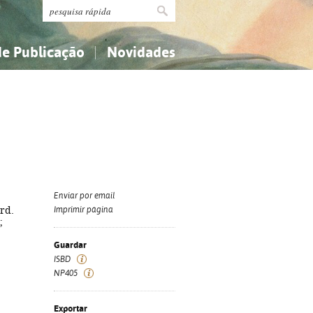
de Publicação
Novidades
s
Religião...
Religião...
Ciências aplicadas...
Ciências aplicadas...
História, geografia, biografias...
História, geografia, biografias...
Enviar por email
rd.
Imprimir página
;
Guardar
ISBD
NP405
Exportar