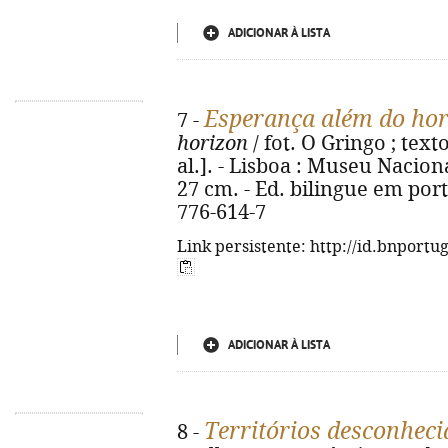
ADICIONAR À LISTA
Esperança além do hor
7 -
horizon
/ fot. O Gringo ; text
al.]. - Lisboa : Museu Nacional
27 cm. - Ed. bilingue em port
776-614-7
Link persistente: http://id.bnportu
ADICIONAR À LISTA
Territórios desconheci
8 -