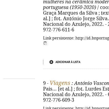
mulheres na cerâmica mode
portuguesa (1950-2020)
/ coo
Graça Marques da Silva ; tex
al.] ; fot. António Jorge Silva.
Nacional do Azulejo, 2022. - 29
972-776-611-6
Link persistente: http://id.bnportu
ADICIONAR À LISTA
Viagens
9 -
: António Vascon
Pais... [et al.] ; fot. Lurdes 
Nacional do Azulejo, 2022. - 64
972-776-609-3
Link persistente: http://id.bnportu