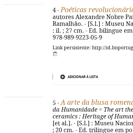
Poéticas revolucionári
4 -
autores Alexandre Nobre Pais..
Ramalhão. - [S.l.] : Museu Na
: il. ; 27 cm. - Ed. bilingue 
978-989-9223-05-9
Link persistente: http://id.bnportu
ADICIONAR À LISTA
A arte da blusa romen
5 -
da Humanidade
=
The art t
ceramics
: Heritage of Huma
[et al.]. - [S.l.] : Museu Nacio
; 20 cm. - Ed. trilingue em p