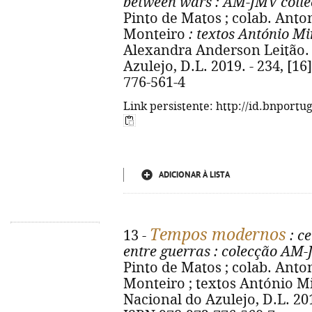
between wars
: AM-JMV colle
Pinto de Matos ; colab. Ant
Monteiro
: textos António Mir
Alexandra Anderson Leitão. -
Azulejo, D.L. 2019. - 234, [16] 
776-561-4
Link persistente: http://id.bnportu
ADICIONAR À LISTA
Tempos modernos
13 -
: c
entre guerras
: colecção AM
Pinto de Matos ; colab. Ant
Monteiro ; textos António Mira
Nacional do Azulejo, D.L. 2019.