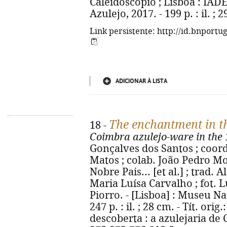
Caleidoscópio ; Lisboa : IAD
Azulejo, 2017. - 199 p. : il. ;
Link persistente: http://id.bnportu
ADICIONAR À LISTA
The enchantment in t
18 -
Coimbra azulejo-ware in the 
Gonçalves dos Santos ; coor
Matos ; colab. João Pedro M
Nobre Pais... [et al.] ; trad
Maria Luísa Carvalho ; fot. L
Piorro. - [Lisboa] : Museu Na
247 p. : il. ; 28 cm. - Tít. or
descoberta : a azulejaria de 