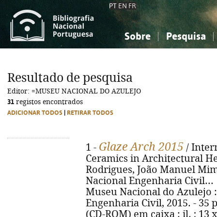
PT
EN
FR
Sobre
Pesquisa
Sobre a Bibliografia Nacional
Simples
Conhecimento, Informação...
Conhecimento, Informação...
Combinada
A
Resultado de pesquisa
Ciências sociais...
Ciências sociais...
Editor: =MUSEU NACIONAL DO AZULEJO
Arte, desporto...
Arte, desporto...
31
registos encontrados
ADICIONAR TODOS
|
RETIRAR TODOS
Glaze Arch 2015
1 -
/ Inter
Ceramics in Architectural He
Rodrigues, João Manuel Mimo
Nacional Engenharia Civil... [et
Museu Nacional do Azulejo :
Engenharia Civil, 2015. - 35 p. 
(CD-ROM) em caixa : il. ; 13 