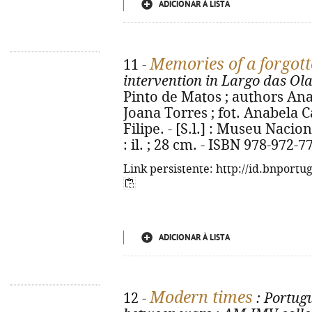
ADICIONAR À LISTA
Memories of a forgott
11 -
intervention in Largo das Ola
Pinto de Matos ; authors Ana
Joana Torres ; fot. Anabela C
Filipe. - [S.l.] : Museu Nacion
: il. ; 28 cm. - ISBN 978-972-7
Link persistente: http://id.bnportu
ADICIONAR À LISTA
Modern times
12 -
: Portug