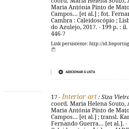
coord. Maria Helena Souto, A
Maria Antónia Pinto de Matos
Campos... [et al.] ; fot. Ferna
Cambra : Caleidoscópio ; Lis
do Azulejo, 2017. - 199 p. : il
446-7
Link persistente: http://id.bnportu
ADICIONAR À LISTA
Interior art
17 -
: Siza Vieir
coord. Maria Helena Souto, A
Maria Antónia Pinto de Mato
Campos... [et al.] ; transl. Kar
Fernando Guerra... [et al.]. 