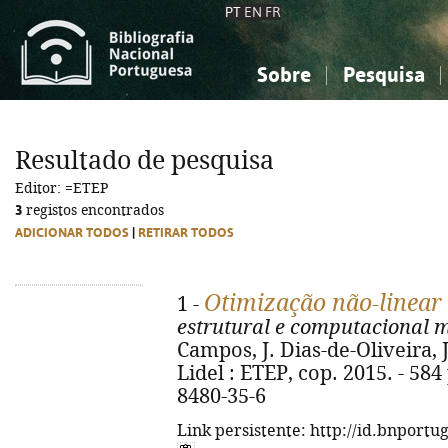
PT
EN
FR
Sobre
Pesquisa
Sobre a Bibliografia Nacional
Simples
Conhecimento, Informação...
Conhecimento, Informação...
Combinada
A
Resultado de pesquisa
Ciências sociais...
Ciências sociais...
Editor: =ETEP
Arte, desporto...
Arte, desporto...
3
registos encontrados
ADICIONAR TODOS
|
RETIRAR TODOS
Otimização não-linear
1 -
estrutural e computacional m
Campos, J. Dias-de-Oliveira, J
Lidel : ETEP, cop. 2015. - 584 
8480-35-6
Link persistente: http://id.bnportu