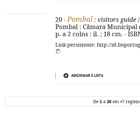
Pombal
20 -
: visitors guide
/
Pombal : Câmara Municipal de
p. a 2 colns : il. ; 18 cm. - I
Link persistente: http://id.bnportu
ADICIONAR À LISTA
De
1
a
20
em
47
registo