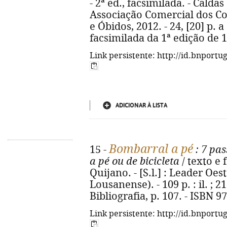
- 2ª ed., facsimilada. - Cald
Associação Comercial dos Co
e Óbidos, 2012. - 24, [20] p. a 
facsimilada da 1ª edição de 
Link persistente: http://id.bnportu
ADICIONAR À LISTA
Bombarral a pé
15 -
: 7 pas
a pé ou de bicicleta
/ texto e 
Quijano. - [S.l.] : Leader Oes
Lousanense). - 109 p. : il. ; 2
Bibliografia, p. 107. - ISBN 
Link persistente: http://id.bnportu