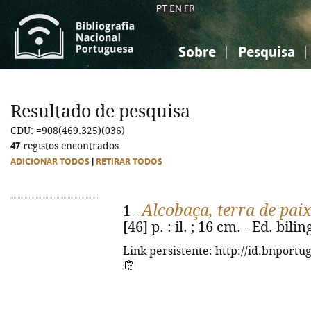
PT
EN
FR
Sobre
Pesquisa
Sobre a Bibliografia Nacional
Simples
Conhecimento, Informação...
Conhecimento, Informação...
Combinada
A
Resultado de pesquisa
Ciências sociais...
Ciências sociais...
CDU: =908(469.325)(036)
Arte, desporto...
Arte, desporto...
47
registos encontrados
ADICIONAR TODOS
|
RETIRAR TODOS
Alcobaça, terra de pai
1 -
[46] p. : il. ; 16 cm. - Ed. bi
Link persistente: http://id.bnportu