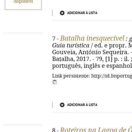
ADICIONAR À LISTA
Batalha inesquecível
7 -
: 
Guía turística
/ ed. e propr. 
Gouveia, António Sequeira. -
Batalha, 2017. - 79, [1] p. : il
português, inglês e espanhol
Link persistente: http://id.bnportu
ADICIONAR À LISTA
Roteiros na Lagoa de 
8 -