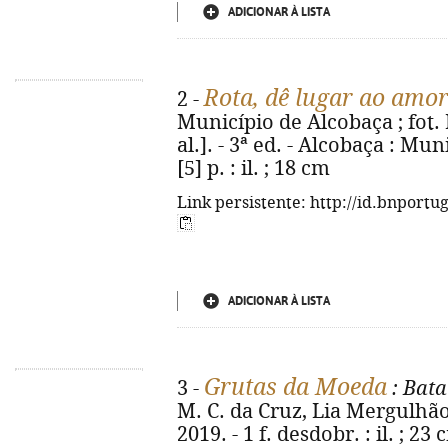
ADICIONAR À LISTA
Rota, dê lugar ao amo
2 -
Município de Alcobaça ; fot. 
al.]. - 3ª ed. - Alcobaça : Mun
[5] p. : il. ; 18 cm
Link persistente: http://id.bnportu
ADICIONAR À LISTA
Grutas da Moeda
3 -
: Bata
M. C. da Cruz, Lia Mergulhão. -
2019. - 1 f. desdobr. : il. ; 2