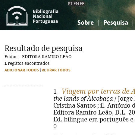
PT
EN
FR
Sobre
Pesquisa
Sobre a Bibliografia Nacional
Simples
Conhecimento, Informação...
Conhecimento, Informação...
Combinada
A
Resultado de pesquisa
Ciências sociais...
Ciências sociais...
Editor: =EDITORA RAMIRO LEAO
Arte, desporto...
Arte, desporto...
1
registos encontrados
ADICIONAR TODOS
|
RETIRAR TODOS
Viagem por terras de 
1 -
the lands of Alcobaça
/ Jorge
Cristina Santos ; il. António da
Editora Ramiro Leão, D.L. 2013.
Ed. bilingue em português e 
0