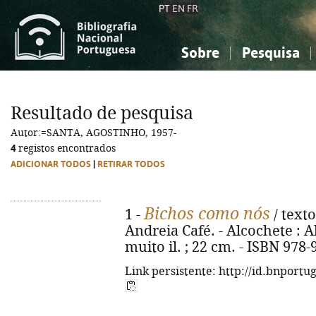
PT
EN
FR
Sobre
Pesquisa
Sobre a Bibliografia Nacional
Simples
Conhecimento, Informação...
Conhecimento, Informação...
Combinada
A
Resultado de pesquisa
Ciências sociais...
Ciências sociais...
Autor:=SANTA, AGOSTINHO, 1957-
Arte, desporto...
Arte, desporto...
4
registos encontrados
ADICIONAR TODOS
|
RETIRAR TODOS
Bichos como nós
1 -
/ texto
Andreia Café. - Alcochete : Alf
muito il. ; 22 cm. - ISBN 978
Link persistente: http://id.bnportu