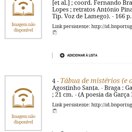
[et al.] ; coord. Fernando B
Lopes ; retratos António Pina.
Tip. Voz de Lamego). - 166 p. :
Link persistente: http://id.bnportu
ADICIONAR À LISTA
Tábua de mistérios (e 
4 -
Agostinho Santa. - Braga : Gar
; 21 cm. - (A poesia da Garça
Link persistente: http://id.bnportu