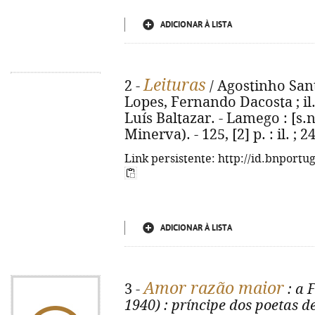
ADICIONAR À LISTA
Leituras
2 -
/ Agostinho Santa
Lopes, Fernando Dacosta ; il.
Luís Baltazar. - Lamego : [s.
Minerva). - 125, [2] p. : il. ; 
Link persistente: http://id.bnportu
ADICIONAR À LISTA
Amor razão maior
3 -
: a 
1940)
: príncipe dos poetas 