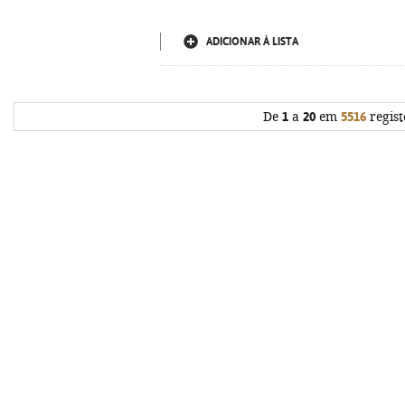
ADICIONAR À LISTA
De
1
a
20
em
5516
regist