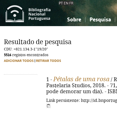
PT
EN
FR
Sobre
Pesquisa
Sobre a Bibliografia Nacional
Simples
Conhecimento, Informação...
Conhecimento, Informação...
Combinada
A
Resultado de pesquisa
Ciências sociais...
Ciências sociais...
CDU: =821.134.3-1"19/20"
Arte, desporto...
Arte, desporto...
5516
registos encontrados
ADICIONAR TODOS
|
RETIRAR TODOS
Pétalas de uma rosa
1 -
/ R
Pastelaria Studios, 2018. - 71, 
pode demorar um dia). - ISB
Link persistente: http://id.bnportu