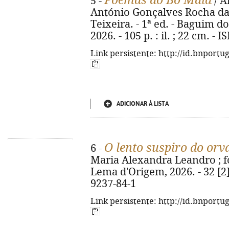
Poemas do Bô Maia
5 -
/ A
António Gonçalves Rocha da
Teixeira. - 1ª ed. - Baguim 
2026. - 105 p. : il. ; 22 cm. -
Link persistente: http://id.bnportu
ADICIONAR À LISTA
O lento suspiro do orv
6 -
Maria Alexandra Leandro ; fot
Lema d'Origem, 2026. - 32 [2] 
9237-84-1
Link persistente: http://id.bnportu