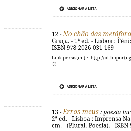
ADICIONAR À LISTA
No chão das metáfor
12 -
Graça. - 1ª ed. - Lisboa : Fénix,
ISBN 978-2026-031-169
Link persistente: http://id.bnportu
ADICIONAR À LISTA
Erros meus
13 -
: poesia in
2ª ed. - Lisboa : Imprensa Naci
cm. - (Plural. Poesia). - ISB