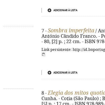
ADICIONAR À LISTA
Sombra imperfeita
7 -
/ An
António Cândido Franco. - Po
- 80, [2] p. ; 22 cm. - ISBN 97
Link persistente: http://id.bnportu
ADICIONAR À LISTA
Elegia dos mitos quoti
8 -
Cunha. - Cotia (São Paulo) ; B
[5] p. ; 17 cm. - ISBN 978-989