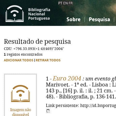
PT
EN
FR
Sobre
Pesquisa
Sobre a Bibliografia Nacional
Simples
Conhecimento, Informação...
Conhecimento, Informação...
Combinada
A
Resultado de pesquisa
Ciências sociais...
Ciências sociais...
CDU: =796.33.093(=1:4)(469)"2004"
Arte, desporto...
Arte, desporto...
1
registos encontrados
ADICIONAR TODOS
|
RETIRAR TODOS
Euro 2004
1 -
: um evento g
Marivoet. - 1ª ed. - Lisboa : 
143 p., [16] p. il. : il. ; 21 cm
48). - Bibliografia, p. 136-14
Link persistente: http://id.bnportu