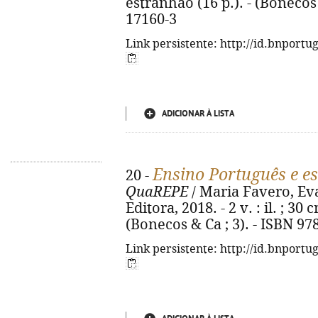
estranhão (16 p.). - (Bonecos 
17160-3
Link persistente: http://id.bnportu
ADICIONAR À LISTA
Ensino Português e e
20 -
QuaREPE
/ Maria Favero, Eva
Editora, 2018. - 2 v. : il. ; 3
(Bonecos & Ca ; 3). - ISBN 97
Link persistente: http://id.bnportu