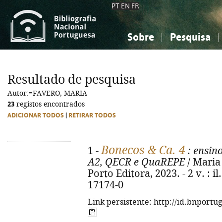
PT
EN
FR
Sobre
Pesquisa
Sobre a Bibliografia Nacional
Simples
Conhecimento, Informação...
Conhecimento, Informação...
Combinada
A
Resultado de pesquisa
Ciências sociais...
Ciências sociais...
Autor:=FAVERO, MARIA
Arte, desporto...
Arte, desporto...
23
registos encontrados
ADICIONAR TODOS
|
RETIRAR TODOS
Bonecos & Ca. 4
1 -
: ensin
A2, QECR e QuaREPE
/ Maria 
Porto Editora, 2023. - 2 v. : i
17174-0
Link persistente: http://id.bnportu