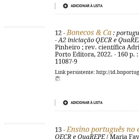
ADICIONAR À LISTA
Bonecos & Ca
12 -
: portugu
- A2 iniciação QECR e QuaR
Pinheiro ; rev. científica Adr
Porto Editora, 2022. - 160 p. :
11087-9
Link persistente: http://id.bnportu
ADICIONAR À LISTA
Ensino português no 
13 -
QECR e QuaREPE
/ Maria Fav