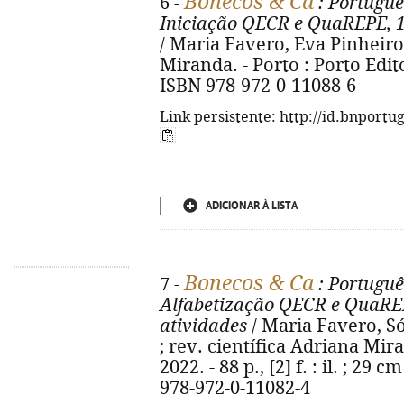
Bonecos & Ca
6 -
: Portuguê
Iniciação QECR e QuaREPE, 1º
/ Maria Favero, Eva Pinheiro 
Miranda. - Porto : Porto Editor
ISBN 978-972-0-11088-6
Link persistente: http://id.bnportu
ADICIONAR À LISTA
Bonecos & Ca
7 -
: Portuguê
Alfabetização QECR e QuaREP
atividades
/ Maria Favero, S
; rev. científica Adriana Mira
2022. - 88 p., [2] f. : il. ; 29
978-972-0-11082-4