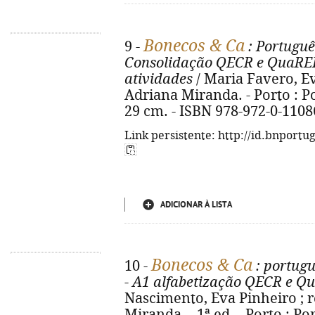
Bonecos & Ca
9 -
: Portuguê
Consolidação QECR e QuaREPE
atividades
/ Maria Favero, Eva
Adriana Miranda. - Porto : Port
29 cm. - ISBN 978-972-0-1108
Link persistente: http://id.bnportu
ADICIONAR À LISTA
Bonecos & Ca
10 -
: portugu
- A1 alfabetização QECR e 
Nascimento, Eva Pinheiro ; r
Miranda. - 1ª ed. - Porto : Port