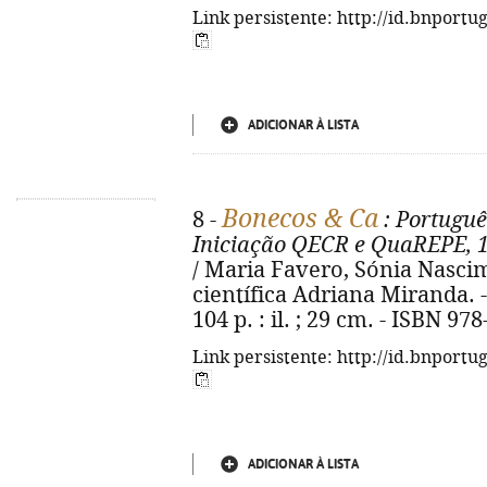
Link persistente: http://id.bnportu
ADICIONAR À LISTA
Bonecos & Ca
8 -
: Portuguê
Iniciação QECR e QuaREPE, 1º
/ Maria Favero, Sónia Nascim
científica Adriana Miranda. - 
104 p. : il. ; 29 cm. - ISBN 97
Link persistente: http://id.bnportu
ADICIONAR À LISTA