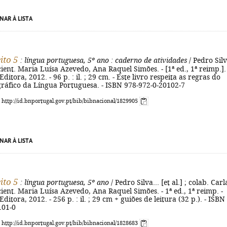
NAR À LISTA
eito 5
: língua portuguesa, 5º ano
: caderno de atividades
/ Pedro Silv
. cient. Maria Luísa Azevedo, Ana Raquel Simões. - [1ª ed., 1ª reimp.]. 
Editora, 2012. - 96 p. : il. ; 29 cm. - Este livro respeita as regras do
ráfico da Língua Portuguesa. - ISBN 978-972-0-20102-7
: http://id.bnportugal.gov.pt/bib/bibnacional/1829905
NAR À LISTA
eito 5
: língua portuguesa, 5º ano
/ Pedro Silva... [et al.] ; colab. Carl
cient. Maria Luísa Azevedo, Ana Raquel Simões. - 1ª ed., 1ª reimp. -
Editora, 2012. - 256 p. : il. ; 29 cm + guiões de leitura (32 p.). - ISBN
101-0
: http://id.bnportugal.gov.pt/bib/bibnacional/1828683