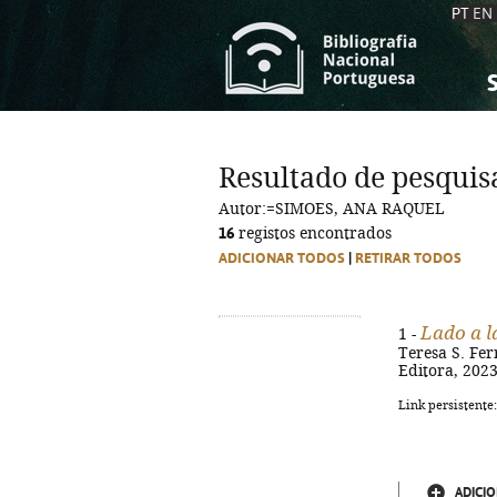
PT
EN
S
S
C
C
Resultado de pesquis
C
C
Autor:=SIMOES, ANA RAQUEL
A
A
16
registos encontrados
ADICIONAR TODOS
|
RETIRAR TODOS
Lado a l
1 -
Teresa S. Ferr
Editora, 2023.
Link persistente
ADICIO