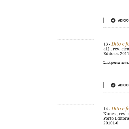
ADICIO
Dito e f
13 -
al.] ; rev. ci
Editora, 2011.
Link persistente
ADICIO
Dito e f
14 -
Nunes ; rev. c
Porto Editora,
20101-0