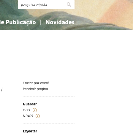
de Publicação
Novidades
s
Religião...
Religião...
Ciências aplicadas...
Ciências aplicadas...
História, geografia, biografias...
História, geografia, biografias...
Enviar por email
/
Imprimir página
Guardar
ISBD
NP405
Exportar