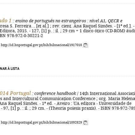
ado 1
: ensino de português no estrangeiros
: nível A1, QECR e
resa S. Ferreira... [et al.] ; rev. cient. Ana Raquel Simões. - [1ª ed.]. -
Editora, 2015. - 127, [1] p. : il. ; 29 cm + 1 disco ótico (CD-ROM) áud
SBN 978-972-0-30221-2
: http://id.bnportugal.gov.pt/bib/bibnacional/1917018
NAR À LISTA
014 Portugal
: conference handbook
/ 14th International Associat
s and Intercultural Communication Conference ; org. Maria Helen
Ana Raquel Simões. - 1ª ed. - Aveiro : UA editora - Universidade de
- 97, [1] p. : il. ; 29 cm. - (Theoria poiesis praxis). - ISBN 978-972-78
: http://id.bnportugal.gov.pt/bib/bibnacional/1892829