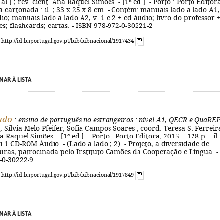
t al.] ; rev. cient. Ana Raquel Simões. - [1ª ed.]. - Porto : Porto Editora
xa cartonada : il. ; 33 x 25 x 8 cm. - Contém: manuais lado a lado A1,
dio; manuais lado a lado A2, v. 1 e 2 + cd áudio; livro do professor 
es; flashcards; cartas. - ISBN 978-972-0-30221-2
: http://id.bnportugal.gov.pt/bib/bibnacional/1917434
NAR À LISTA
ado
: ensino de português no estrangeiros
: nível A1, QECR e QuaRE
 Sílvia Melo-Pfeifer, Sofia Campos Soares ; coord. Teresa S. Ferreira
a Raquel Simões. - [1ª ed.]. - Porto : Porto Editora, 2015. - 128 p. : il. 
i 1 CD-ROM Áudio. - (Lado a lado ; 2). - Projeto, a diversidade de
turas, patrocinada pelo Instituto Camões da Cooperação e Língua. -
-0-30222-9
: http://id.bnportugal.gov.pt/bib/bibnacional/1917849
NAR À LISTA