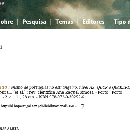
FR
Sobre
Pesquisa
Temas
Editores
Tipo 
obre a Bibliografia Nacional
imples
onhecimento, Informação...
onhecimento, Informação...
Combinada
A minha lista
Como utilizar
Filosofia, psicologia...
Filosofia, psicologia...
Perguntas frequente
a
iências sociais...
iências sociais...
Ciências exatas e naturais...
Ciências exatas e naturais...
rte, desporto...
rte, desporto...
Literatura, linguística...
Literatura, linguística...
ado
: ensino de português no estrangeiro, nível A2, QECR e QuaREPE
eira... [et al.] ; rev. científica Ana Raquel Simões. - Porto : Porto
 - 2 v. : il. ; 28 cm. - ISBN 978-972-0-30252-6
: http://id.bnportugal.gov.pt/bib/bibnacional/2150851
NAR À LISTA