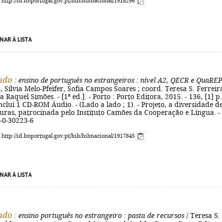
: http://id.bnportugal.gov.pt/bib/bibnacional/1918296
NAR À LISTA
ado
: ensino de português no estrangeiros
: nível A2, QECR e QuaRE
 Sílvia Melo-Pfeifer, Sofia Campos Soares ; coord. Teresa S. Ferreira
a Raquel Simões. - [1ª ed.]. - Porto : Porto Editora, 2015. - 136, [1] p.
Inclui 1 CD-ROM Áudio. - (Lado a lado ; 1). - Projeto, a diversidade d
turas, patrocinada pelo Instituto Camões da Cooperação e Língua. -
-0-30223-6
: http://id.bnportugal.gov.pt/bib/bibnacional/1917845
NAR À LISTA
ado
: ensino português no estrangeiro
: pasta de recursos
/ Teresa S.