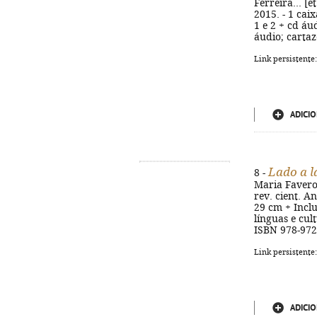
Ferreira... [e
2015. - 1 cai
1 e 2 + cd áu
áudio; cartaz
Link persistente
ADICIO
Lado a l
8 -
Maria Favero,
rev. cient. An
29 cm + Inclu
línguas e cul
ISBN 978-972
Link persistente
ADICIO