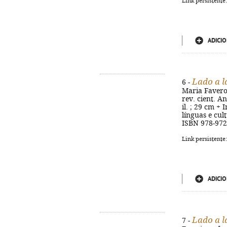
Link persistente
ADICIO
Lado a l
6 -
Maria Favero,
rev. cient. An
il. ; 29 cm + 
línguas e cul
ISBN 978-972
Link persistente
ADICIO
Lado a l
7 -