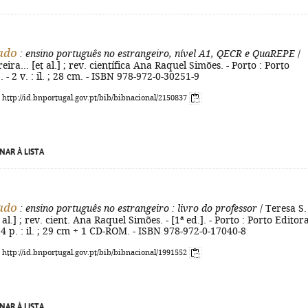
ado
: ensino português no estrangeiro, nível A1, QECR e QuaREPE
/
eira... [et al.] ; rev. científica Ana Raquel Simões. - Porto : Porto
 - 2 v. : il. ; 28 cm. - ISBN 978-972-0-30251-9
: http://id.bnportugal.gov.pt/bib/bibnacional/2150837
NAR À LISTA
ado
: ensino português no estrangeiro
: livro do professor
/ Teresa S.
t al.] ; rev. cient. Ana Raquel Simões. - [1ª ed.]. - Porto : Porto Editora
264 p. : il. ; 29 cm + 1 CD-ROM. - ISBN 978-972-0-17040-8
: http://id.bnportugal.gov.pt/bib/bibnacional/1991552
NAR À LISTA