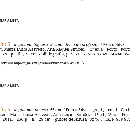
NAR À LISTA
eito 5
: língua portuguesa, 5º ano
: livro do professor
/ Pedro Silva... 
ent. Maria Luísa Azevedo, Ana Raquel Simões. - [1ª ed.]. - Porto : Port
 - 96 p. : il. ; 28 cm. - Bibliografia, p. 95-96. - ISBN 978-972-0-94085-
: http://id.bnportugal.gov.pt/bib/bibnacional/1849868
NAR À LISTA
eito 5
: língua portuguesa, 5º ano
/ Pedro Silva... [et al.] ; colab. Carl
ient. Maria Luísa Azevedo, Ana Raquel Simões. - 1ª ed., 2ª tir. - Port
 2011. - 256 p. : il. ; 29 cm + guiões de leitura (32 p.). - ISBN 978-97