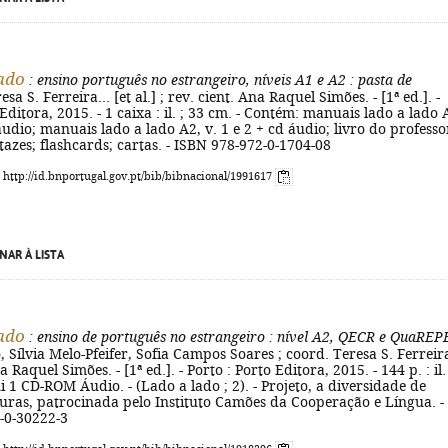
ado
: ensino português no estrangeiro, níveis A1 e A2
: pasta de
esa S. Ferreira... [et al.] ; rev. cient. Ana Raquel Simões. - [1ª ed.]. -
Editora, 2015. - 1 caixa : il. ; 33 cm. - Contém: manuais lado a lado 
 áudio; manuais lado a lado A2, v. 1 e 2 + cd áudio; livro do professo
tazes; flashcards; cartas. - ISBN 978-972-0-1704-08
: http://id.bnportugal.gov.pt/bib/bibnacional/1991617
NAR À LISTA
ado
: ensino de português no estrangeiro
: nível A2, QECR e QuaREP
 Sílvia Melo-Pfeifer, Sofia Campos Soares ; coord. Teresa S. Ferreira
a Raquel Simões. - [1ª ed.]. - Porto : Porto Editora, 2015. - 144 p. : il. 
i 1 CD-ROM Áudio. - (Lado a lado ; 2). - Projeto, a diversidade de
turas, patrocinada pelo Instituto Camões da Cooperação e Língua. -
-0-30222-3