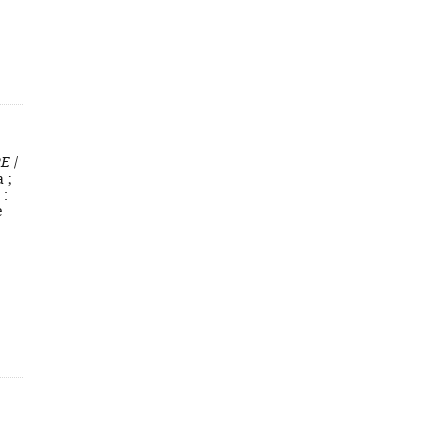
PE
/
 ;
 :
e