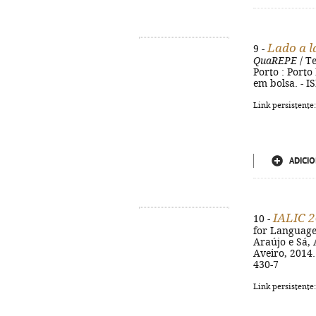
Lado a l
9 -
QuaREPE
/ Te
Porto : Porto 
em bolsa. - I
Link persistente
ADICIO
IALIC 2
10 -
for Language
Araújo e Sá, 
Aveiro, 2014. 
430-7
Link persistente