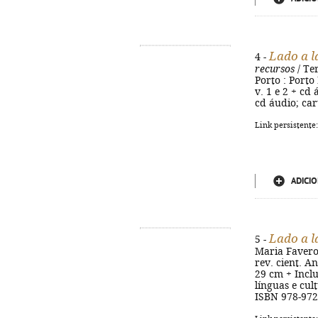
Lado a l
4 -
recursos
/ Ter
Porto : Porto 
v. 1 e 2 + cd
cd áudio; car
Link persistente
ADICIO
Lado a l
5 -
Maria Favero,
rev. cient. An
29 cm + Inclu
línguas e cul
ISBN 978-972