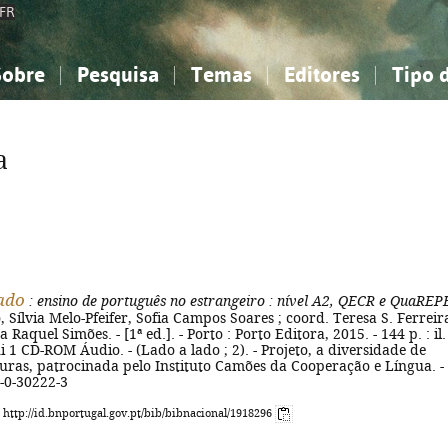
FR
Sobre
Pesquisa
Temas
Editores
Tipo 
obre a Bibliografia Nacional
imples
onhecimento, Informação...
onhecimento, Informação...
Combinada
A minha lista
Como utilizar
Filosofia, psicologia...
Filosofia, psicologia...
Perguntas frequente
a
iências sociais...
iências sociais...
Ciências exatas e naturais...
Ciências exatas e naturais...
rte, desporto...
rte, desporto...
Literatura, linguística...
Literatura, linguística...
ado
: ensino de português no estrangeiro
: nível A2, QECR e QuaREP
 Sílvia Melo-Pfeifer, Sofia Campos Soares ; coord. Teresa S. Ferreira
a Raquel Simões. - [1ª ed.]. - Porto : Porto Editora, 2015. - 144 p. : il. 
i 1 CD-ROM Áudio. - (Lado a lado ; 2). - Projeto, a diversidade de
turas, patrocinada pelo Instituto Camões da Cooperação e Língua. -
-0-30222-3
: http://id.bnportugal.gov.pt/bib/bibnacional/1918296