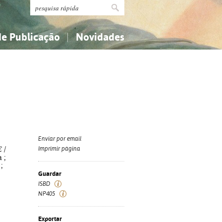
de Publicação
Novidades
s
Religião...
Religião...
Ciências aplicadas...
Ciências aplicadas...
História, geografia, biografias...
História, geografia, biografias...
Enviar por email
E
/
Imprimir página
 ;
;
Guardar
ISBD
NP405
Exportar