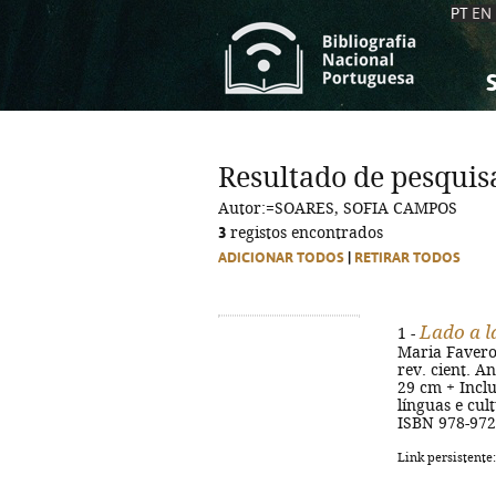
PT
EN
S
S
C
C
Resultado de pesquis
C
C
Autor:=SOARES, SOFIA CAMPOS
A
A
3
registos encontrados
ADICIONAR TODOS
|
RETIRAR TODOS
Lado a l
1 -
Maria Favero,
rev. cient. An
29 cm + Inclu
línguas e cul
ISBN 978-972
Link persistente