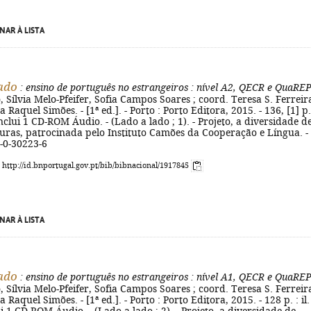
NAR À LISTA
ado
: ensino de português no estrangeiros
: nível A2, QECR e QuaRE
 Sílvia Melo-Pfeifer, Sofia Campos Soares ; coord. Teresa S. Ferreira
a Raquel Simões. - [1ª ed.]. - Porto : Porto Editora, 2015. - 136, [1] p.
Inclui 1 CD-ROM Áudio. - (Lado a lado ; 1). - Projeto, a diversidade d
turas, patrocinada pelo Instituto Camões da Cooperação e Língua. -
-0-30223-6
: http://id.bnportugal.gov.pt/bib/bibnacional/1917845
NAR À LISTA
ado
: ensino de português no estrangeiros
: nível A1, QECR e QuaRE
 Sílvia Melo-Pfeifer, Sofia Campos Soares ; coord. Teresa S. Ferreira
a Raquel Simões. - [1ª ed.]. - Porto : Porto Editora, 2015. - 128 p. : il. 