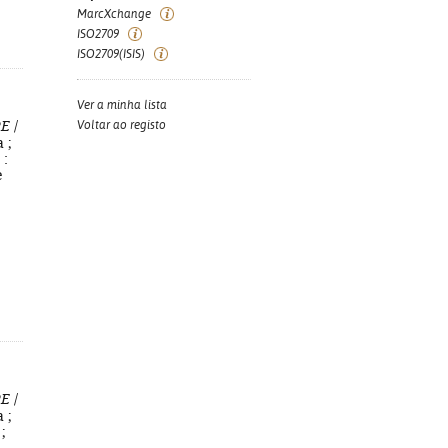
MarcXchange
ISO2709
ISO2709(ISIS)
Ver a minha lista
PE
/
Voltar ao registo
 ;
 :
e
PE
/
 ;
;