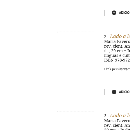
ADICIO
Lado a l
2 -
Maria Favero,
rev. cient. An
il. ; 29 cm + 
línguas e cul
ISBN 978-972
Link persistente
ADICIO
Lado a l
3 -
Maria Favero,
rev. cient. An