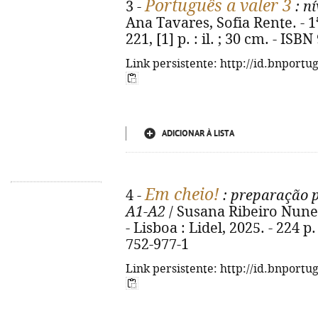
Português a valer 3
3 -
: n
Ana Tavares, Sofia Rente. - 1ª 
221, [1] p. : il. ; 30 cm. - IS
Link persistente: http://id.bnportu
ADICIONAR À LISTA
Em cheio!
4 -
: preparação 
A1-A2
/ Susana Ribeiro Nunes,
- Lisboa : Lidel, 2025. - 224 p.
752-977-1
Link persistente: http://id.bnportu