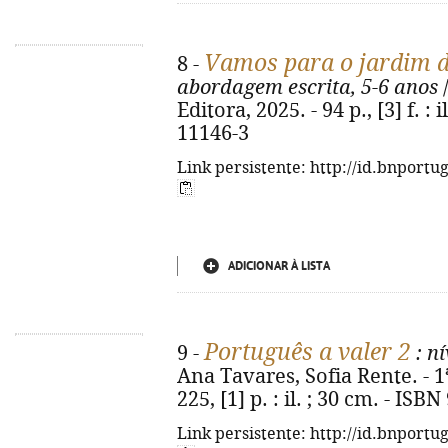
Vamos para o jardim d
8 -
abordagem escrita, 5-6 anos
/
Editora, 2025. - 94 p., [3] f. : 
11146-3
Link persistente: http://id.bnportu
ADICIONAR À LISTA
Português a valer 2
9 -
: n
Ana Tavares, Sofia Rente. - 1ª 
225, [1] p. : il. ; 30 cm. - IS
Link persistente: http://id.bnportu