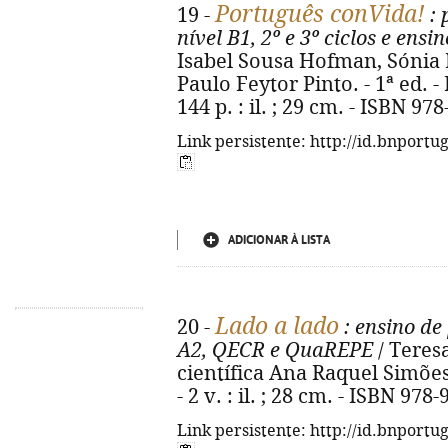
Português conVida!
19 -
: 
nível B1, 2º e 3º ciclos e ens
Isabel Sousa Hofman, Sónia Ri
Paulo Feytor Pinto. - 1ª ed. - 
144 p. : il. ; 29 cm. - ISBN 97
Link persistente: http://id.bnportu
ADICIONAR À LISTA
Lado a lado
20 -
: ensino de
A2, QECR e QuaREPE
/ Teresa 
científica Ana Raquel Simões.
- 2 v. : il. ; 28 cm. - ISBN 97
Link persistente: http://id.bnportu