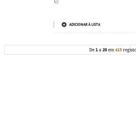
ADICIONAR À LISTA
De
1
a
20
em
615
regist