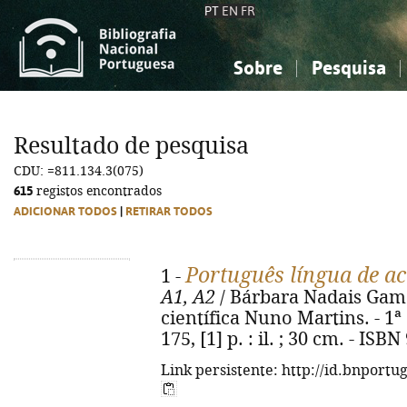
PT
EN
FR
Sobre
Pesquisa
Sobre a Bibliografia Nacional
Simples
Conhecimento, Informação...
Conhecimento, Informação...
Combinada
A
Resultado de pesquisa
Ciências sociais...
Ciências sociais...
CDU: =811.134.3(075)
Arte, desporto...
Arte, desporto...
615
registos encontrados
ADICIONAR TODOS
|
RETIRAR TODOS
Português língua de a
1 -
A1, A2
/ Bárbara Nadais Gama
científica Nuno Martins. - 1ª e
175, [1] p. : il. ; 30 cm. - IS
Link persistente: http://id.bnportu