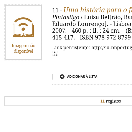
Uma história para o 
11 -
Pintasilgo
/ Luísa Beltrão, Ba
Eduardo Lourenço]. - Lisboa 
2007. - 460 p. : il. ; 24 cm. - (
415-417. - ISBN 978-972-8799
Link persistente: http://id.bnportu
ADICIONAR À LISTA
11
registos