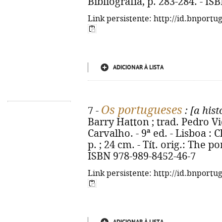
Bibliografia, p. 283-284. - I
Link persistente: http://id.bnportu
ADICIONAR À LISTA
Os portugueses
7 -
: [a his
Barry Hatton ; trad. Pedro Vid
Carvalho. - 9ª ed. - Lisboa : C
p. ; 24 cm. - Tít. orig.: The 
ISBN 978-989-8452-46-7
Link persistente: http://id.bnportu