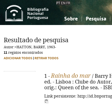
PT
EN
FR
Sobre
Pesquisa
Sobre a Bibliografia Nacional
Simples
Conhecimento, Informação...
Conhecimento, Informação...
Combinada
A
Resultado de pesquisa
Ciências sociais...
Ciências sociais...
Autor:=HATTON, BARRY, 1963-
Arte, desporto...
Arte, desporto...
11
registos encontrados
ADICIONAR TODOS
|
RETIRAR TODOS
Rainha do mar
1 -
/ Barry H
ed. - Lisboa : Clube do Autor, 2
orig.: Queen of the sea. - IS
Link persistente: http://id.bnportu