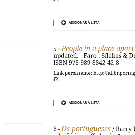
ADICIONAR À LISTA
People in a place apart
5 -
updated. - Faro : Sílabas & De
ISBN 978-989-8842-42-8
Link persistente: http://id.bnportu
ADICIONAR À LISTA
Os portugueses
6 -
/ Barry 