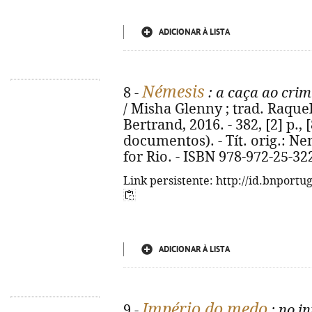
ADICIONAR À LISTA
Némesis
8 -
: a caça ao cri
/ Misha Glenny ; trad. Raquel 
Bertrand, 2016. - 382, [2] p., [8
documentos). - Tít. orig.: N
for Rio. - ISBN 978-972-25-32
Link persistente: http://id.bnportu
ADICIONAR À LISTA
Império do medo
9 -
: no i