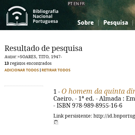
PT
EN
FR
Sobre
Pesquisa
Sobre a Bibliografia Nacional
Simples
Conhecimento, Informação...
Conhecimento, Informação...
Combinada
A
Resultado de pesquisa
Ciências sociais...
Ciências sociais...
Autor:=SOARES, TITO, 1947-
Arte, desporto...
Arte, desporto...
13
registos encontrados
ADICIONAR TODOS
|
RETIRAR TODOS
O homem da quinta d
1 -
Caeiro. - 1ª ed. - Almada : E
- ISBN 978-989-8955-16-6
Link persistente: http://id.bnportu