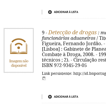
ADICIONAR À LISTA
Detecção de drogas
9 -
: ma
funcionários aduaneiros
/ Ti
Figueira, Fernando Jordão. - 6
[Lisboa] : Gabinete de Plan
Combate à Droga, 2008. - 199 p
técnicos ; 2). - Circulação rest
ISBN 972-9345-29-05
Link persistente: http://id.bnportu
ADICIONAR À LISTA