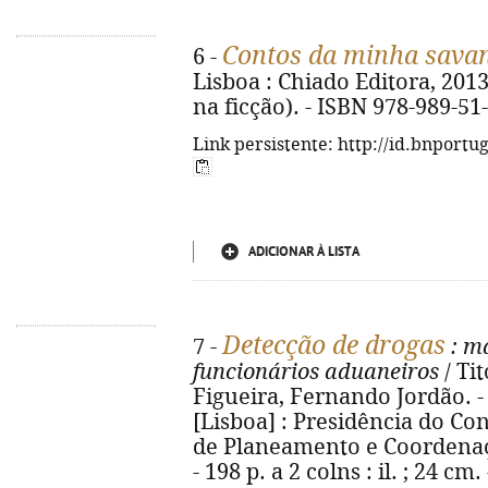
Contos da minha sava
6 -
Lisboa : Chiado Editora, 2013. 
na ficção). - ISBN 978-989-51
Link persistente: http://id.bnportu
ADICIONAR À LISTA
Detecção de drogas
7 -
: ma
funcionários aduaneiros
/ Ti
Figueira, Fernando Jordão. - 8
[Lisboa] : Presidência do Co
de Planeamento e Coordenaç
- 198 p. a 2 colns : il. ; 24 cm