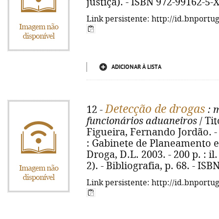
justiça). - ISBN 972-99162-5-
Link persistente: http://id.bnportu
ADICIONAR À LISTA
Detecção de drogas
12 -
: 
funcionários aduaneiros
/ Ti
Figueira, Fernando Jordão. - 4
: Gabinete de Planeamento 
Droga, D.L. 2003. - 200 p. : il
2). - Bibliografia, p. 68. - IS
Link persistente: http://id.bnportu