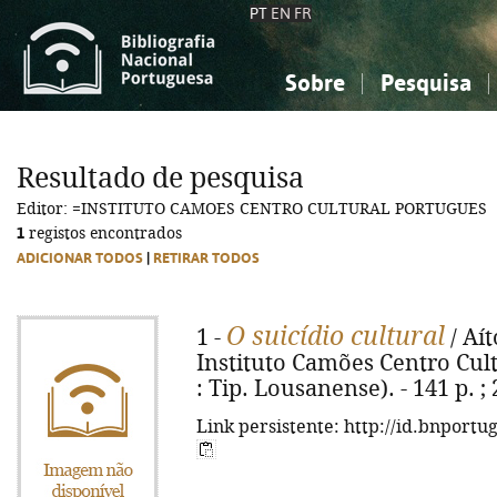
PT
EN
FR
Sobre
Pesquisa
Sobre a Bibliografia Nacional
Simples
Conhecimento, Informação...
Conhecimento, Informação...
Combinada
A
Resultado de pesquisa
Ciências sociais...
Ciências sociais...
Editor: =INSTITUTO CAMOES CENTRO CULTURAL PORTUGUES
Arte, desporto...
Arte, desporto...
1
registos encontrados
ADICIONAR TODOS
|
RETIRAR TODOS
O suicídio cultural
1 -
/ Aít
Instituto Camões Centro Cult
: Tip. Lousanense). - 141 p. ; 
Link persistente: http://id.bnportu