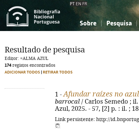
PT
EN
FR
Sobre
Pesquisa
Sobre a Bibliografia Nacional
Simples
Conhecimento, Informação...
Conhecimento, Informação...
Combinada
A
Resultado de pesquisa
Ciências sociais...
Ciências sociais...
Editor: =ALMA AZUL
Arte, desporto...
Arte, desporto...
174
registos encontrados
ADICIONAR TODOS
|
RETIRAR TODOS
Afundar raízes no azul
1 -
barrocal
/ Carlos Semedo ; il.
Azul, 2025. - 57, [2] p. : il. 
Link persistente: http://id.bnportu