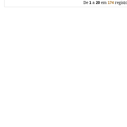
De
1
a
20
em
174
regist