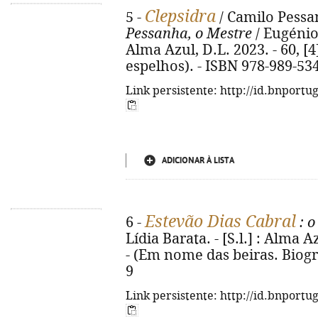
Clepsidra
5 -
/ Camilo Pessa
Pessanha, o Mestre
/ Eugénio 
Alma Azul, D.L. 2023. - 60, [4
espelhos). - ISBN 978-989-53
Link persistente: http://id.bnportu
ADICIONAR À LISTA
Estevão Dias Cabral
6 -
: o
Lídia Barata. - [S.l.] : Alma Azu
- (Em nome das beiras. Biogra
9
Link persistente: http://id.bnportu