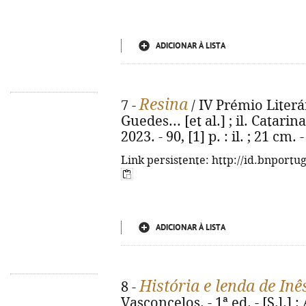
ADICIONAR À LISTA
Resina
7 -
/ IV Prémio Literá
Guedes... [et al.] ; il. Catarin
2023. - 90, [1] p. : il. ; 21 cm
Link persistente: http://id.bnportu
ADICIONAR À LISTA
História e lenda de Inê
8 -
Vasconcelos. - 1ª ed. - [S.l.] :