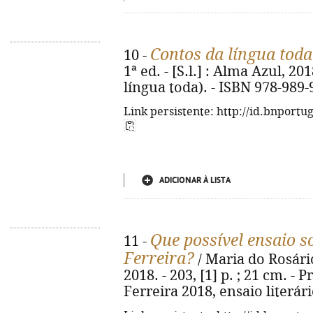
Contos da língua toda
10 -
1ª ed. - [S.l.] : Alma Azul, 2018
língua toda). - ISBN 978-989-
Link persistente: http://id.bnportu
ADICIONAR À LISTA
Que possível ensaio s
11 -
Ferreira?
/ Maria do Rosário
2018. - 203, [1] p. ; 21 cm. - 
Ferreira 2018, ensaio literár