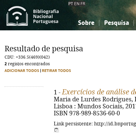
PT
EN
FR
Sobre
Pesquisa
Sobre a Bibliografia Nacional
Simples
Conhecimento, Informação...
Conhecimento, Informação...
Combinada
A
Resultado de pesquisa
Ciências sociais...
Ciências sociais...
CDU: =336.5(469)(042)
Arte, desporto...
Arte, desporto...
2
registos encontrados
ADICIONAR TODOS
|
RETIRAR TODOS
Exercícios de análise d
1 -
Maria de Lurdes Rodrigues, He
Lisboa : Mundos Sociais, 2017. 
ISBN 978-989-8536-60-0
Link persistente: http://id.bnportu