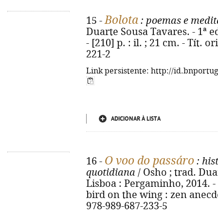
Bolota
15 -
: poemas e medit
Duarte Sousa Tavares. - 1ª e
- [210] p. : il. ; 21 cm. - Tít.
221-2
Link persistente: http://id.bnportu
ADICIONAR À LISTA
O voo do passáro
16 -
: his
quotidiana
/ Osho ; trad. Dua
Lisboa : Pergaminho, 2014. - 27
bird on the wing : zen anecdo
978-989-687-233-5