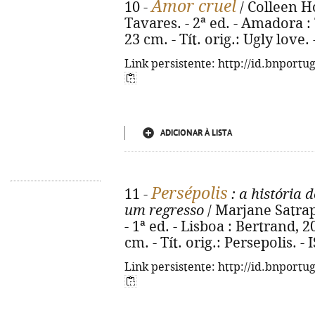
Amor cruel
10 -
/ Colleen H
Tavares. - 2ª ed. - Amadora : T
23 cm. - Tít. orig.: Ugly love
Link persistente: http://id.bnportu
ADICIONAR À LISTA
Persépolis
11 -
: a história 
um regresso
/ Marjane Satrap
- 1ª ed. - Lisboa : Bertrand, 201
cm. - Tít. orig.: Persepolis. 
Link persistente: http://id.bnportu