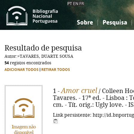
PT
EN
FR
Sobre
Pesquisa
Sobre a Bibliografia Nacional
Simples
Conhecimento, Informação...
Conhecimento, Informação...
Combinada
A
Resultado de pesquisa
Ciências sociais...
Ciências sociais...
Autor:=TAVARES, DUARTE SOUSA
Arte, desporto...
Arte, desporto...
54
registos encontrados
ADICIONAR TODOS
|
RETIRAR TODOS
Amor cruel
1 -
/ Colleen Ho
Tavares. - 17ª ed. - Lisboa : To
cm. - Tít. orig.: Ugly love. -
Link persistente: http://id.bnportu