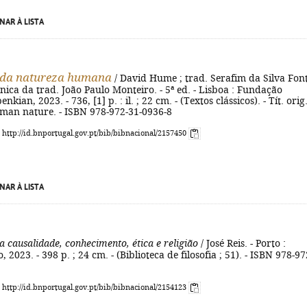
NAR À LISTA
 da natureza humana
/ David Hume ; trad. Serafim da Silva Font
écnica da trad. João Paulo Monteiro. - 5ª ed. - Lisboa : Fundação
nkian, 2023. - 736, [1] p. : il. ; 22 cm. - (Textos clássicos). - Tít. orig
uman nature. - ISBN 978-972-31-0936-8
: http://id.bnportugal.gov.pt/bib/bibnacional/2157450
NAR À LISTA
a causalidade, conhecimento, ética e religião
/ José Reis. - Porto :
2023. - 398 p. ; 24 cm. - (Biblioteca de filosofia ; 51). - ISBN 978-97
: http://id.bnportugal.gov.pt/bib/bibnacional/2154123