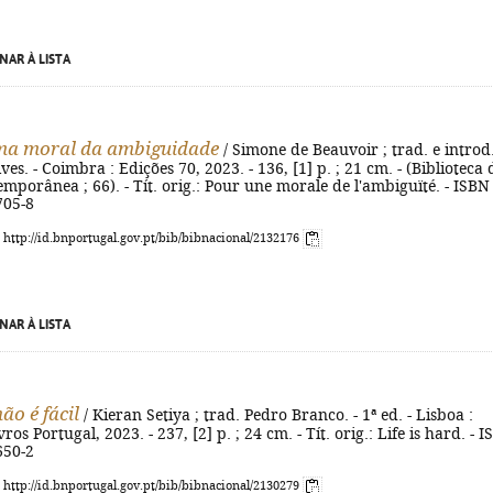
NAR À LISTA
ma moral da ambiguidade
/ Simone de Beauvoir ; trad. e introd
es. - Coimbra : Edições 70, 2023. - 136, [1] p. ; 21 cm. - (Biblioteca 
temporânea ; 66). - Tít. orig.: Pour une morale de l'ambiguïté. - ISBN
705-8
: http://id.bnportugal.gov.pt/bib/bibnacional/2132176
NAR À LISTA
ão é fácil
/ Kieran Setiya ; trad. Pedro Branco. - 1ª ed. - Lisboa :
ros Portugal, 2023. - 237, [2] p. ; 24 cm. - Tít. orig.: Life is hard. - 
650-2
: http://id.bnportugal.gov.pt/bib/bibnacional/2130279