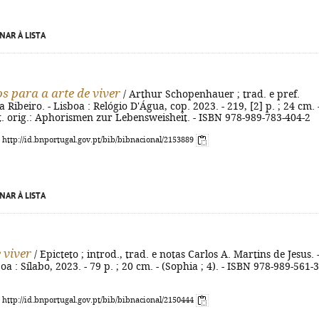
NAR À LISTA
s para a arte de viver
/ Arthur Schopenhauer ; trad. e pref.
Ribeiro. - Lisboa : Relógio D'Água, cop. 2023. - 219, [2] p. ; 24 cm. 
 Tít. orig.: Aphorismen zur Lebensweisheit. - ISBN 978-989-783-404-2
: http://id.bnportugal.gov.pt/bib/bibnacional/2153889
NAR À LISTA
 viver
/ Epicteto ; introd., trad. e notas Carlos A. Martins de Jesus. -
boa : Sílabo, 2023. - 79 p. ; 20 cm. - (Sophia ; 4). - ISBN 978-989-561-
: http://id.bnportugal.gov.pt/bib/bibnacional/2150444