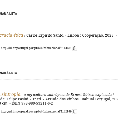
NAR À LISTA
racia ética
/ Carlos Espírito Santo. - Lisboa : Cooperação, 2023. -
: http://id.bnportugal.gov.pt/bib/bibnacional/2143681
NAR À LISTA
 sintropia
: a agricultura sintrópica de Ernest Götsch explicada
/
, Felipe Pasini. - 1ª ed. - Arruda dos Vinhos : Babual Portugal, 202
 23 cm. - ISBN 978-989-53211-6-2
: http://id.bnportugal.gov.pt/bib/bibnacional/2142999