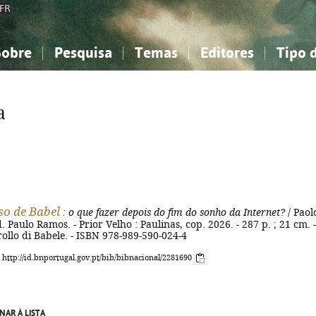
FR
Sobre
Pesquisa
Temas
Editores
Tipo 
obre a Bibliografia Nacional
imples
onhecimento, Informação...
onhecimento, Informação...
Combinada
A minha lista
Como utilizar
Filosofia, psicologia...
Filosofia, psicologia...
Perguntas frequente
a
iências sociais...
iências sociais...
Ciências exatas e naturais...
Ciências exatas e naturais...
rte, desporto...
rte, desporto...
Literatura, linguística...
Literatura, linguística...
so de Babel
: o que fazer depois do fim do sonho da Internet?
/ Paol
. Paulo Ramos. - Prior Velho : Paulinas, cop. 2026. - 287 p. ; 21 cm. -
 crollo di Babele. - ISBN 978-989-590-024-4
: http://id.bnportugal.gov.pt/bib/bibnacional/2281690
NAR À LISTA