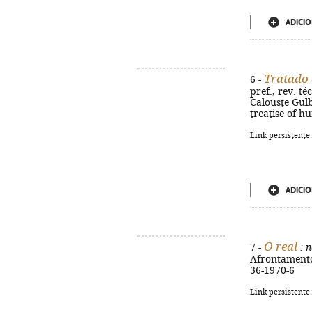
ADICIO
Tratado
6 -
pref., rev. t
Calouste Gulbe
treatise of h
Link persistente
ADICIO
O real
7 -
: n
Afrontamento, 
36-1970-6
Link persistente