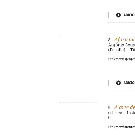
ADICIO
Aforismo
8 -
António Sousa 
(Filsofia). -
Link persistente
ADICIO
A arte de
9 -
ed. rev. - Lis
0
Link persistente