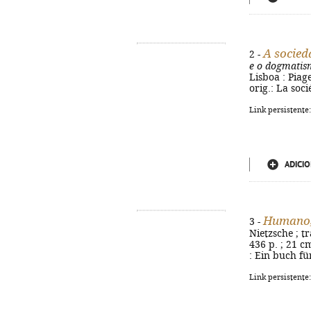
A socied
2 -
e o dogmati
Lisboa : Piage
orig.: La soc
Link persistente
ADICIO
Humano,
3 -
Nietzsche ; t
436 p. ; 21 cm
: Ein buch fü
Link persistente