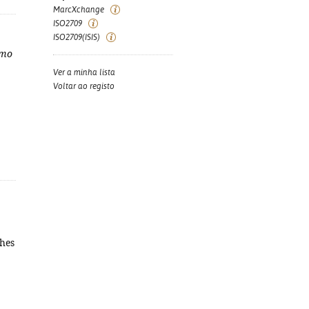
MarcXchange
ISO2709
ISO2709(ISIS)
smo
Ver a minha lista
Voltar ao registo
ches