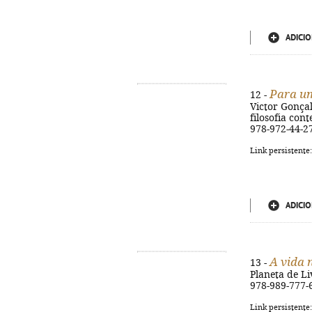
ADICIO
Para u
12 -
Victor Gonçalv
filosofia con
978-972-44-2
Link persistente
ADICIO
A vida n
13 -
Planeta de Liv
978-989-777-
Link persistente