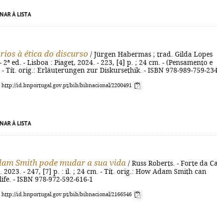
NAR À LISTA
ios à ética do discurso
/ Jürgen Habermas ; trad. Gilda Lopes
2ª ed. - Lisboa : Piaget, 2024. - 223, [4] p. ; 24 cm. - (Pensamento e
). - Tít. orig.: Erläuterungen zur Diskursethik. - ISBN 978-989-759-23
: http://id.bnportugal.gov.pt/bib/bibnacional/2200491
NAR À LISTA
am Smith pode mudar a sua vida
/ Russ Roberts. - Forte da C
. 2023. - 247, [7] p. : il. ; 24 cm. - Tít. orig.: How Adam Smith can
ife. - ISBN 978-972-592-616-1
: http://id.bnportugal.gov.pt/bib/bibnacional/2166546