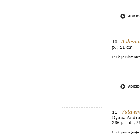
ADICIO
A democ
10 -
p. ; 21 cm
Link persistente
ADICIO
Vida em
11 -
Dyana Andrade
236 p. : il. ;
Link persistente