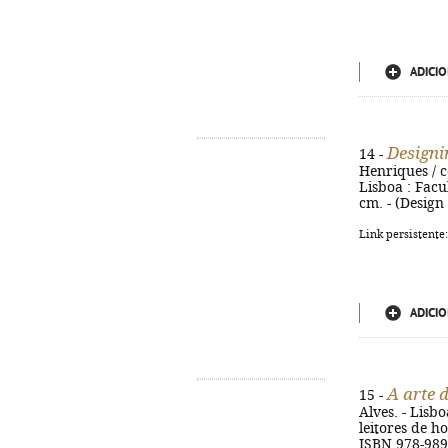
ADICIO
Designi
14 -
Henriques / c
Lisboa : Facul
cm. - (Design
Link persistente
ADICIO
A arte 
15 -
Alves. - Lisbo
leitores de ho
ISBN 978-989