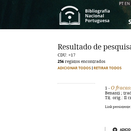
PT
EN
S
S
C
C
Resultado de pesquis
C
C
CDU: =17
A
A
256
registos encontrados
ADICIONAR TODOS
|
RETIRAR TODOS
O fracas
1 -
Benanti ; trad
Tít. orig.: Il
Link persistente
ADICIO