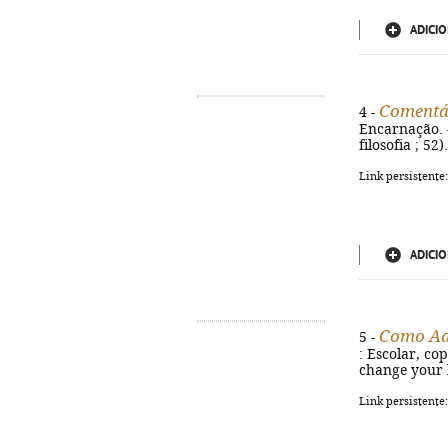
ADICIO
Comentár
4 -
Encarnação. - 
filosofia ; 52
Link persistente
ADICIO
Como Ad
5 -
: Escolar, cop
change your l
Link persistente