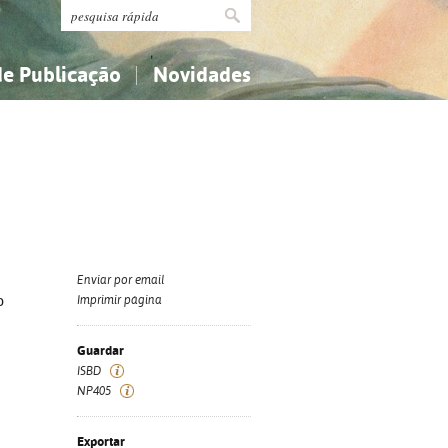
de Publicação
Novidades
s
Religião...
Religião...
Ciências aplicadas...
Ciências aplicadas...
História, geografia, biografias...
História, geografia, biografias...
Enviar por email
o
Imprimir página
Guardar
ISBD
NP405
Exportar