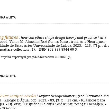
NAR À LISTA
ng futures
: how can ethics shape design theory and practice
/ Ana
oord. Victor M. Almeida, José Gomes Pinto ; trad. Ana Henriques. -
dade de Belas Artes-Universidade de Lisboa, 2023. - 215, [7] p. : il. 
 matters collection ; 1). - ISBN 978-989-8944-60-3
: http://id.bnportugal.gov.pt/bib/bibnacional/2130166
NAR À LISTA
de ter sempre razão
/ Arthur Schopenhauer ; trad. Fernanda Mo
a : Relógio D'Água, cop. 2023. - 83, [3] p. ; 23 cm. - (Clássicos para
je). - Tit. orig.: Eristische Dialektik : die Kunst, recht zu behalten. -
-783-270-3