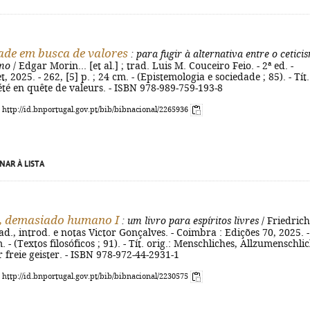
ade em busca de valores
: para fugir à alternativa entre o cetici
smo
/ Edgar Morin... [et al.] ; trad. Luis M. Couceiro Feio. - 2ª ed. -
t, 2025. - 262, [5] p. ; 24 cm. - (Epistemologia e sociedade ; 85). - Tít.
iété en quête de valeurs. - ISBN 978-989-759-193-8
: http://id.bnportugal.gov.pt/bib/bibnacional/2265936
NAR À LISTA
 demasiado humano I
: um livro para espíritos livres
/ Friedrich
rad., introd. e notas Victor Gonçalves. - Coimbra : Edições 70, 2025. -
. - (Textos filosóficos ; 91). - Tít. orig.: Menschliches, Allzumenschli
r freie geister. - ISBN 978-972-44-2931-1
: http://id.bnportugal.gov.pt/bib/bibnacional/2230575