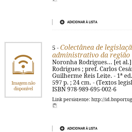
ADICIONAR À LISTA
Colectânea de legislaçã
5 -
administrativo da regiã
Noronha Rodrigues... [et al.
Rodrigues ; pref. Carlos Cesár.
Guilherme Reis Leite. - 1ª ed.
597 p. ; 24 cm. - (Textos legi
ISBN 978-989-695-002-6
Link persistente: http://id.bnportu
ADICIONAR À LISTA