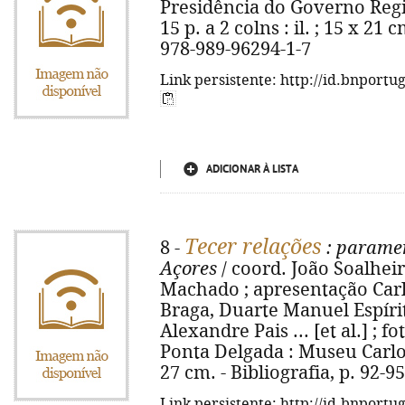
Presidência do Governo Regio
15 p. a 2 colns : il. ; 15 x 21 
978-989-96294-1-7
Link persistente: http://id.bnportu
ADICIONAR À LISTA
Tecer relações
8 -
: paramen
Açores
/ coord. João Soalheir
Machado ; apresentação Carl
Braga, Duarte Manuel Espírit
Alexandre Pais ... [et al.] ; 
Ponta Delgada : Museu Carlos 
27 cm. - Bibliografia, p. 92-95
Link persistente: http://id.bnportu