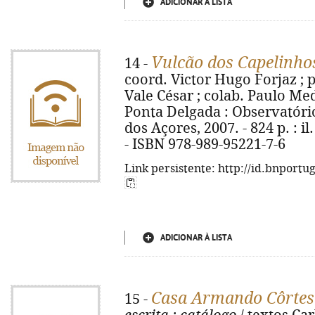
ADICIONAR À LISTA
Vulcão dos Capelinho
14 -
coord. Victor Hugo Forjaz ; 
Vale César ; colab. Paulo Medei
Ponta Delgada : Observatóri
dos Açores, 2007. - 824 p. : il
- ISBN 978-989-95221-7-6
Link persistente: http://id.bnportu
ADICIONAR À LISTA
Casa Armando Côrtes
15 -