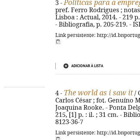
Políticas para a empre
3 -
pref. Ferro Rodrigues ; notas
Lisboa : Actual, 2014. - 219 p. 
- Bibliografia, p. 205-219. - 
Link persistente: http://id.bnportu
ADICIONAR À LISTA
The world as i saw it
4 -
/ 
Carlos César ; fot. Genuíno Ma
Joaquina Rooke. - Ponta Delg
215, [1] p. : il. ; 31 cm. - Bib
8123-36-7
Link persistente: http://id.bnportu