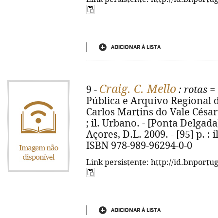
ADICIONAR À LISTA
Craig. C. Mello
9 -
: rotas =
Pública e Arquivo Regional d
Carlos Martins do Vale César...
; il. Urbano. - [Ponta Delgad
Açores, D.L. 2009. - [95] p. : i
ISBN 978-989-96294-0-0
Link persistente: http://id.bnportu
ADICIONAR À LISTA