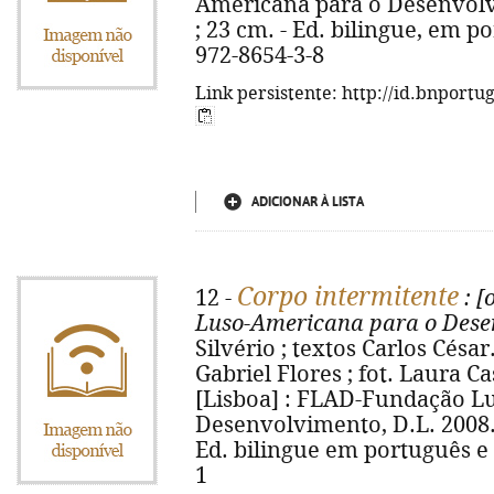
Americana para o Desenvolvim
; 23 cm. - Ed. bilingue, em po
972-8654-3-8
Link persistente: http://id.bnportu
ADICIONAR À LISTA
Corpo intermitente
12 -
: [
Luso-Americana para o Dese
Silvério ; textos Carlos César..
Gabriel Flores ; fot. Laura Ca
[Lisboa] : FLAD-Fundação L
Desenvolvimento, D.L. 2008. - 
Ed. bilingue em português e 
1