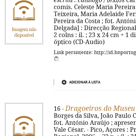
escrita
: catálogo
/ textos Car
comis. Celeste Maria Pereira
Teixeira, Maria Adelaide Fer
Pereira da Costa ; fot. Antón
Delgada] : Direcção Regional 
2 colns : il. ; 23 x 24 cm + 1 
óptico (CD-Audio)
Link persistente: http://id.bnportu
ADICIONAR À LISTA
Dragoeiros do Museu
16 -
Borges da Silva, João Paulo 
fot. António Araújo ; aprese
Vale César. - Pico, Açores :