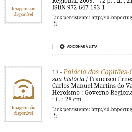
Regional, 2005. - 72 p. : il. ; 2
ISBN 972-647-193-1
Link persistente: http://id.bnportu
ADICIONAR À LISTA
Palácio dos Capitães-
17 -
sua história
/ Francisco Ernes
Carlos Manuel Martins do Val
Heroísmo : Governo Regional 
: il. ; 28 cm
Link persistente: http://id.bnportu