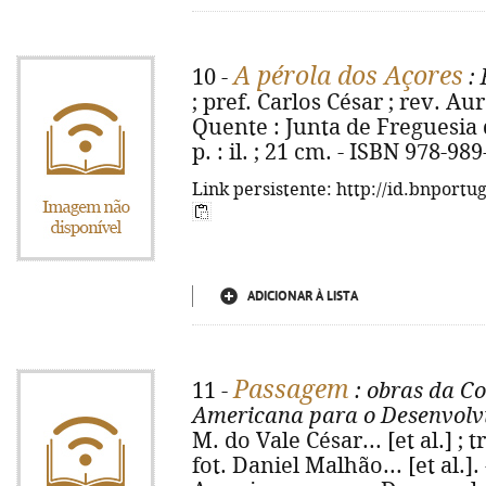
A pérola dos Açores
10 -
: 
; pref. Carlos César ; rev. Au
Quente : Junta de Freguesia 
p. : il. ; 21 cm. - ISBN 978-98
Link persistente: http://id.bnportu
ADICIONAR À LISTA
Passagem
11 -
: obras da C
Americana para o Desenvolv
M. do Vale César... [et al.] ; t
fot. Daniel Malhão... [et al.]