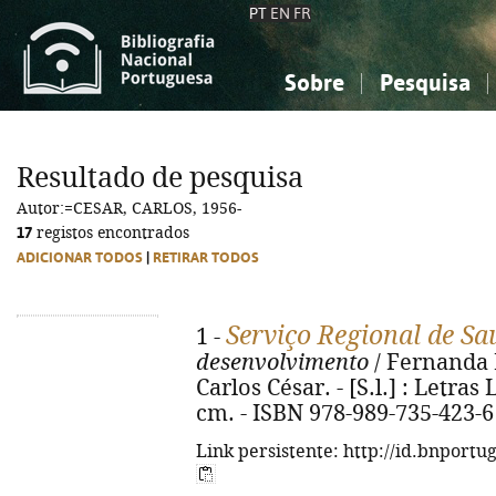
PT
EN
FR
Sobre
Pesquisa
Sobre a Bibliografia Nacional
Simples
Conhecimento, Informação...
Conhecimento, Informação...
Combinada
A
Resultado de pesquisa
Ciências sociais...
Ciências sociais...
Autor:=CESAR, CARLOS, 1956-
Arte, desporto...
Arte, desporto...
17
registos encontrados
ADICIONAR TODOS
|
RETIRAR TODOS
Serviço Regional de Sa
1 -
desenvolvimento
/ Fernanda 
Carlos César. - [S.l.] : Letras L
cm. - ISBN 978-989-735-423-6
Link persistente: http://id.bnportu