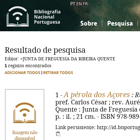
PT
EN
FR
Sobre
Pesquisa
Sobre a Bibliografia Nacional
Simples
Conhecimento, Informação...
Conhecimento, Informação...
Combinada
A
Resultado de pesquisa
Ciências sociais...
Ciências sociais...
Editor: =JUNTA DE FREGUESIA DA RIBEIRA QUENTE
Arte, desporto...
Arte, desporto...
1
registos encontrados
ADICIONAR TODOS
|
RETIRAR TODOS
A pérola dos Açores
1 -
: R
pref. Carlos César ; rev. Aur
Quente : Junta de Freguesia 
p. : il. ; 21 cm. - ISBN 978-98
Link persistente: http://id.bnportu