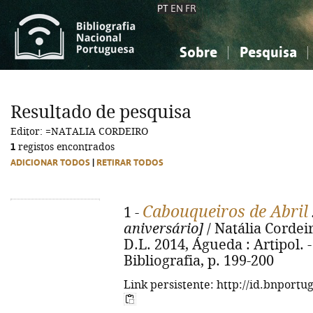
PT
EN
FR
Sobre
Pesquisa
Sobre a Bibliografia Nacional
Simples
Conhecimento, Informação...
Conhecimento, Informação...
Combinada
A
Resultado de pesquisa
Ciências sociais...
Ciências sociais...
Editor: =NATALIA CORDEIRO
Arte, desporto...
Arte, desporto...
1
registos encontrados
ADICIONAR TODOS
|
RETIRAR TODOS
Cabouqueiros de Abril
1 -
aniversário]
/ Natália Cordeiro
D.L. 2014, Águeda : Artipol. - 2
Bibliografia, p. 199-200
Link persistente: http://id.bnportu