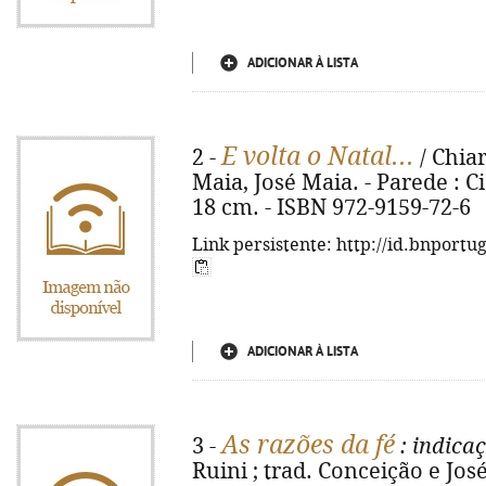
ADICIONAR À LISTA
E volta o Natal...
2 -
/ Chiar
Maia, José Maia. - Parede : Ci
18 cm. - ISBN 972-9159-72-6
Link persistente: http://id.bnportu
ADICIONAR À LISTA
As razões da fé
3 -
: indica
Ruini ; trad. Conceição e Jos