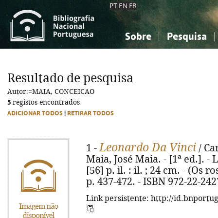
PT
EN
FR
Sobre
Pesquisa
Sobre a Bibliografia Nacional
Simples
Conhecimento, Informação...
Conhecimento, Informação...
Combinada
A
Resultado de pesquisa
Ciências sociais...
Ciências sociais...
Autor:=MAIA, CONCEICAO
Arte, desporto...
Arte, desporto...
5
registos encontrados
ADICIONAR TODOS
|
RETIRAR TODOS
Leonardo Da Vinci
1 -
/ Ca
Maia, José Maia. - [1ª ed.]. - 
[56] p. il. : il. ; 24 cm. - (Os 
p. 437-472. - ISBN 972-22-242
Link persistente: http://id.bnportu