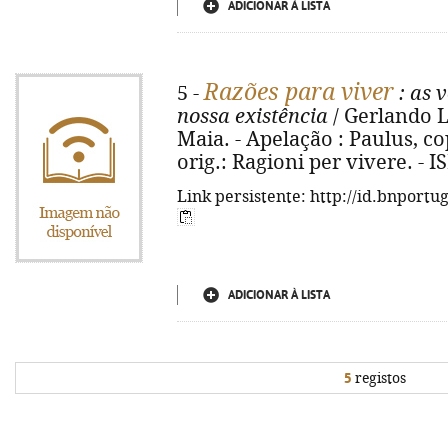
ADICIONAR À LISTA
Razões para viver
5 -
: as 
nossa existência
/ Gerlando L
Maia. - Apelação : Paulus, cop.
orig.: Ragioni per vivere. - 
Link persistente: http://id.bnportu
ADICIONAR À LISTA
5
registos