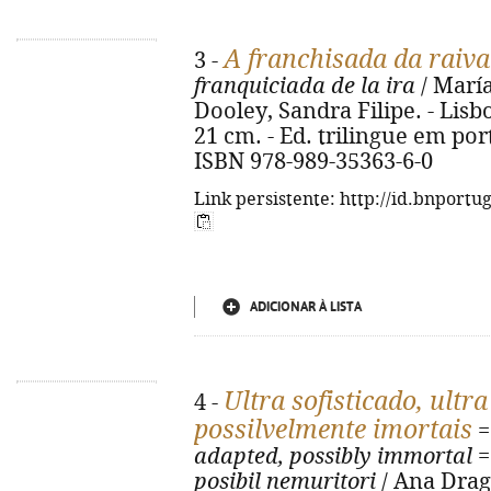
A franchisada da raiva
3 -
franquiciada de la ira
/ María
Dooley, Sandra Filipe. - Lisbo
21 cm. - Ed. trilingue em por
ISBN 978-989-35363-6-0
Link persistente: http://id.bnportu
ADICIONAR À LISTA
Ultra sofisticado, ult
4 -
possilvelmente imortais
adapted, possibly immortal
posibil nemuritori
/ Ana Drag