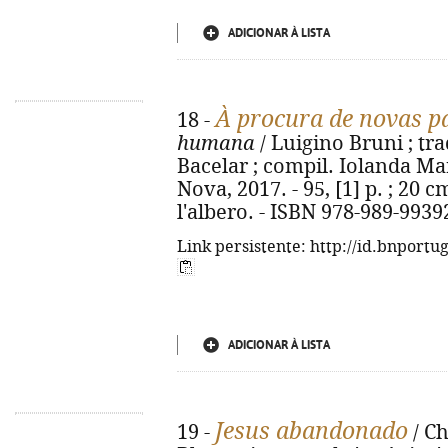
ADICIONAR À LISTA
À procura de novas p
18 -
humana
/ Luigino Bruni ; tr
Bacelar ; compil. Iolanda Mar
Nova, 2017. - 95, [1] p. ; 20 cm
l'albero. - ISBN 978-989-9939
Link persistente: http://id.bnportu
ADICIONAR À LISTA
Jesus abandonado
19 -
/ Ch