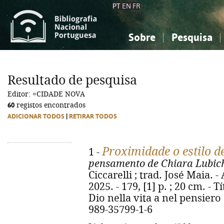
PT
EN
FR
Sobre
Pesquisa
Sobre a Bibliografia Nacional
Simples
Conhecimento, Informação...
Conhecimento, Informação...
Combinada
A
Resultado de pesquisa
Ciências sociais...
Ciências sociais...
Editor: =CIDADE NOVA
Arte, desporto...
Arte, desporto...
60
registos encontrados
ADICIONAR TODOS
|
RETIRAR TODOS
Proximidade o estilo d
1 -
pensamento de Chiara Lubic
Ciccarelli ; trad. José Maia. 
2025. - 179, [1] p. ; 20 cm. - Tí
Dio nella vita a nel pensiero
989-35799-1-6