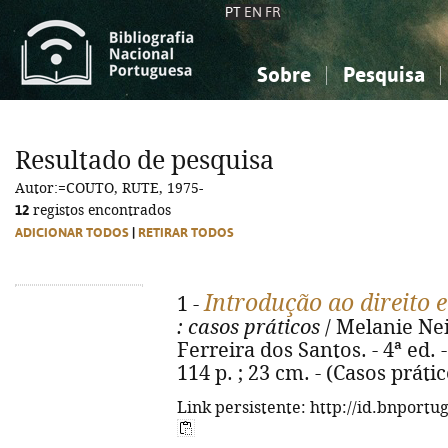
PT
EN
FR
Sobre
Pesquisa
Sobre a Bibliografia Nacional
Simples
Conhecimento, Informação...
Conhecimento, Informação...
Combinada
A
Resultado de pesquisa
Ciências sociais...
Ciências sociais...
Autor:=COUTO, RUTE, 1975-
Arte, desporto...
Arte, desporto...
12
registos encontrados
ADICIONAR TODOS
|
RETIRAR TODOS
Introdução ao direito e 
1 -
: casos práticos
/ Melanie Ne
Ferreira dos Santos. - 4ª ed.
114 p. ; 23 cm. - (Casos práti
Link persistente: http://id.bnportu