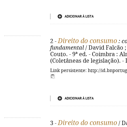
ADICIONAR À LISTA
Direito do consumo
2 -
: c
fundamental
/ David Falcão ;
Couto. - 9ª ed. - Coimbra : Al
(Coletâneas de legislação). -
Link persistente: http://id.bnportu
ADICIONAR À LISTA
Direito do consumo
3 -
/ D