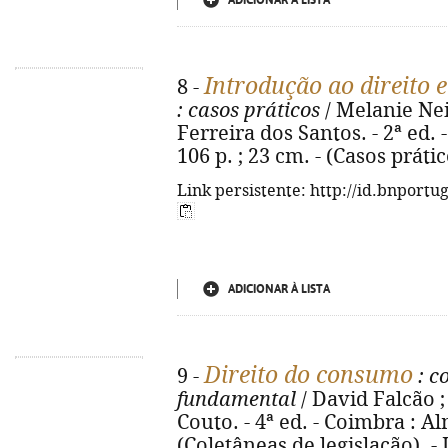
ADICIONAR À LISTA
Introdução ao direito e 
8 -
: casos práticos
/ Melanie Ne
Ferreira dos Santos. - 2ª ed.
106 p. ; 23 cm. - (Casos práti
Link persistente: http://id.bnportu
ADICIONAR À LISTA
Direito do consumo
9 -
: c
fundamental
/ David Falcão ;
Couto. - 4ª ed. - Coimbra : Al
(Coletâneas de legislação). -