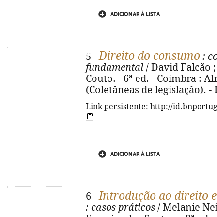
ADICIONAR À LISTA
Direito do consumo
5 -
: c
fundamental
/ David Falcão ;
Couto. - 6ª ed. - Coimbra : Al
(Coletâneas de legislação). -
Link persistente: http://id.bnportu
ADICIONAR À LISTA
Introdução ao direito e 
6 -
: casos práticos
/ Melanie Ne