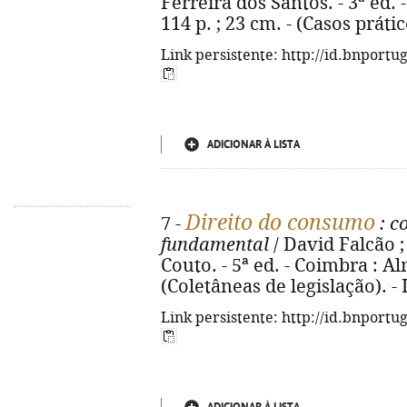
Ferreira dos Santos. - 3ª ed.
114 p. ; 23 cm. - (Casos práti
Link persistente: http://id.bnportu
ADICIONAR À LISTA
Direito do consumo
7 -
: c
fundamental
/ David Falcão ;
Couto. - 5ª ed. - Coimbra : Al
(Coletâneas de legislação). -
Link persistente: http://id.bnportu