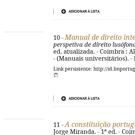
ADICIONAR À LISTA
Manual de direito int
10 -
perspetiva de direito lusófon
ed. atualizada. - Coimbra : A
- (Manuais universitários). -
Link persistente: http://id.bnportu
ADICIONAR À LISTA
A constituição portu
11 -
Jorge Miranda. - 1ª ed. - Coim