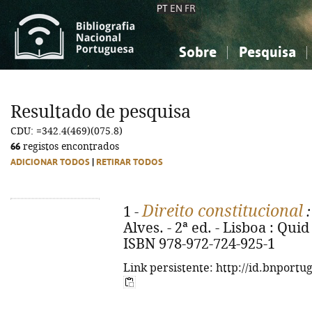
PT
EN
FR
Sobre
Pesquisa
Sobre a Bibliografia Nacional
Simples
Conhecimento, Informação...
Conhecimento, Informação...
Combinada
A
Resultado de pesquisa
Ciências sociais...
Ciências sociais...
CDU: =342.4(469)(075.8)
Arte, desporto...
Arte, desporto...
66
registos encontrados
ADICIONAR TODOS
|
RETIRAR TODOS
Direito constitucional
1 -
:
Alves. - 2ª ed. - Lisboa : Quid 
ISBN 978-972-724-925-1
Link persistente: http://id.bnportu