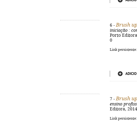
ADICIO
Brush u
6 -
iniciação
: co
Porto Editora
0
Link persistente
ADICIO
Brush u
7 -
ensino profiss
Editora, 2014
Link persistente