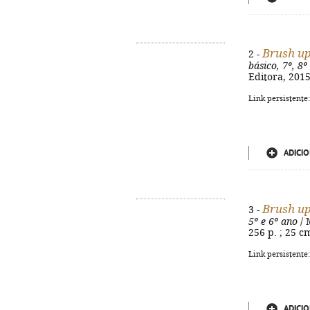
Brush u
2 -
básico, 7º, 8º
Editora, 2015
Link persistente
ADICIO
Brush u
3 -
5º e 6º ano
/ 
256 p. ; 25 c
Link persistente
ADICIO