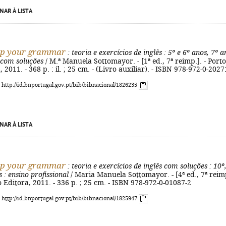
NAR À LISTA
up your grammar
: teoria e exercícios de inglês
: 5º e 6º anos, 7º a
 com soluções
/ M.ª Manuela Sottomayor. - [1ª ed., 7ª reimp.]. - Porto
 2011. - 368 p. : il. ; 25 cm. - (Livro auxiliar). - ISBN 978-972-0-2027
: http://id.bnportugal.gov.pt/bib/bibnacional/1826235
NAR À LISTA
up your grammar
: teoria e exercícios de inglês com soluções
: 10º
s
: ensino profissional
/ Maria Manuela Sottomayor. - [4ª ed., 7ª reim
to Editora, 2011. - 336 p. ; 25 cm. - ISBN 978-972-0-01087-2
: http://id.bnportugal.gov.pt/bib/bibnacional/1825947