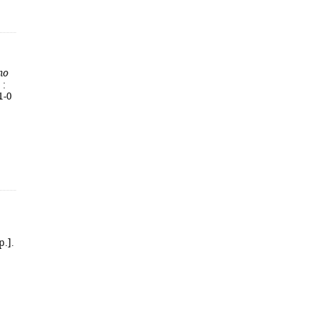
no
 :
1-0
,
p.].