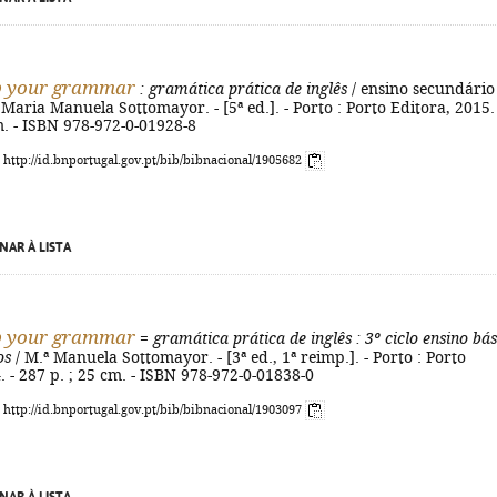
p your grammar
: gramática prática de inglês
/ ensino secundário
/ Maria Manuela Sottomayor. - [5ª ed.]. - Porto : Porto Editora, 2015. 
m. - ISBN 978-972-0-01928-8
: http://id.bnportugal.gov.pt/bib/bibnacional/1905682
NAR À LISTA
p your grammar
=
gramática prática de inglês
: 3º ciclo ensino bás
os
/ M.ª Manuela Sottomayor. - [3ª ed., 1ª reimp.]. - Porto : Porto
. - 287 p. ; 25 cm. - ISBN 978-972-0-01838-0
: http://id.bnportugal.gov.pt/bib/bibnacional/1903097