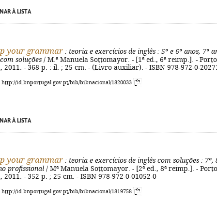
NAR À LISTA
up your grammar
: teoria e exercícios de inglês
: 5º e 6º anos, 7º a
 com soluções
/ M.ª Manuela Sottomayor. - [1ª ed., 6ª reimp.]. - Porto
 2011. - 368 p. : il. ; 25 cm. - (Livro auxiliar). - ISBN 978-972-0-2027
: http://id.bnportugal.gov.pt/bib/bibnacional/1820033
NAR À LISTA
up your grammar
: teoria e exercícios de inglês com soluções
: 7º, 
no profissional
/ Mª Manuela Sottomayor. - [2ª ed., 8ª reimp.]. - Porto
, 2011. - 352 p. ; 25 cm. - ISBN 978-972-0-01052-0
: http://id.bnportugal.gov.pt/bib/bibnacional/1819758