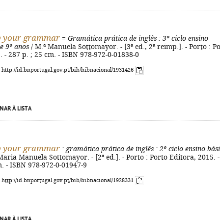
p your grammar
=
Gramática prática de inglês
: 3º ciclo ensino
 e 9º anos
/ M.ª Manuela Sottomayor. - [3ª ed., 2ª reimp.]. - Porto : P
. - 287 p. ; 25 cm. - ISBN 978-972-0-01838-0
: http://id.bnportugal.gov.pt/bib/bibnacional/1931426
NAR À LISTA
p your grammar
: gramática prática de inglês
: 2º ciclo ensino bás
Maria Manuela Sottomayor. - [2ª ed.]. - Porto : Porto Editora, 2015. -
m. - ISBN 978-972-0-01947-9
: http://id.bnportugal.gov.pt/bib/bibnacional/1928331
NAR À LISTA