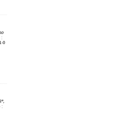
no
 :
1-0
8º,
 :