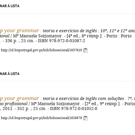
NAR À LISTA
up your grammar
: teoria e exercícios de inglês
: 10º, 11º e 12º ano
ional
/ Mª Manuela Sottomayor. - [4ª ed., 8ª reimp.]. - Porto : Porto
. - 336 p. ; 25 cm. - ISBN 978-972-0-01087-2
: http://id.bnportugal.gov.pt/bib/bibnacional/1837810
NAR À LISTA
up your grammar
: teoria e exercícios de inglês com soluções
: 7º, 
no profissional
/ Mª Manuela Sottomayor. - [2ª ed., 9ª reimp.]. - Porto
, 2011. - 352 p. ; 25 cm. - ISBN 978-972-0-01052-0
: http://id.bnportugal.gov.pt/bib/bibnacional/1826878