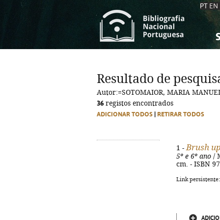
PT
EN
S
S
C
C
Resultado de pesquis
C
C
Autor:=SOTOMAIOR, MARIA MANUE
A
A
36
registos encontrados
ADICIONAR TODOS
|
RETIRAR TODOS
Brush u
1 -
5º e 6º ano
/ 
cm. - ISBN 9
Link persistente
ADICIO