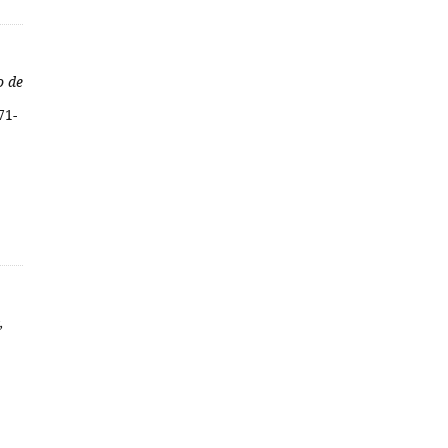
o de
71-
,