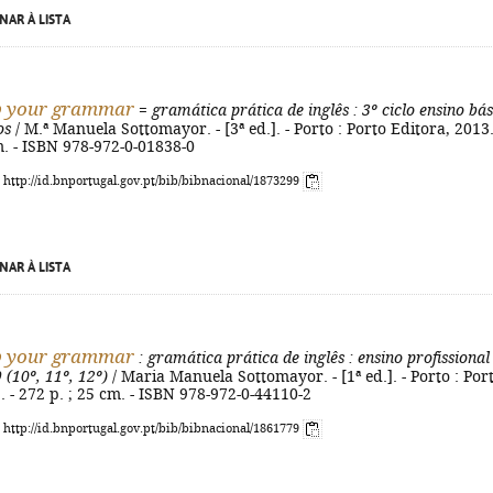
NAR À LISTA
p your grammar
=
gramática prática de inglês
: 3º ciclo ensino bá
os
/ M.ª Manuela Sottomayor. - [3ª ed.]. - Porto : Porto Editora, 2013.
m. - ISBN 978-972-0-01838-0
: http://id.bnportugal.gov.pt/bib/bibnacional/1873299
NAR À LISTA
p your grammar
: gramática prática de inglês
: ensino profissional
 (10º, 11º, 12º)
/ Maria Manuela Sottomayor. - [1ª ed.]. - Porto : Por
. - 272 p. ; 25 cm. - ISBN 978-972-0-44110-2
: http://id.bnportugal.gov.pt/bib/bibnacional/1861779