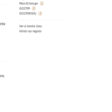
MarcXchange
ISO2709
ISO2709(ISIS)
orto
Ver a minha lista
Voltar ao registo
ico,