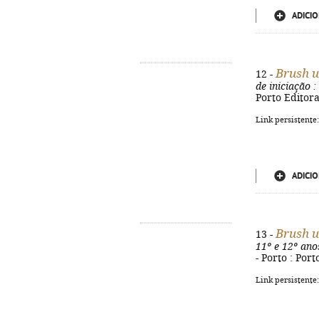
ADICIO
Brush 
12 -
de iniciação
:
Porto Editora,
Link persistente
ADICIO
Brush 
13 -
11º e 12º ano
- Porto : Por
Link persistente