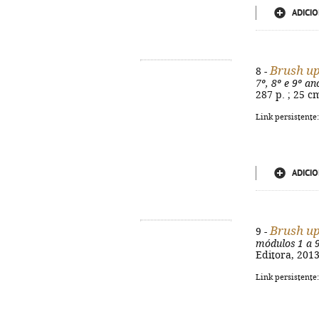
ADICIO
Brush u
8 -
7º, 8º e 9º an
287 p. ; 25 c
Link persistente
ADICIO
Brush u
9 -
módulos 1 a 9
Editora, 2013
Link persistente