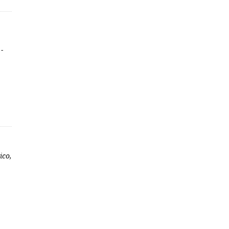
-
ico,