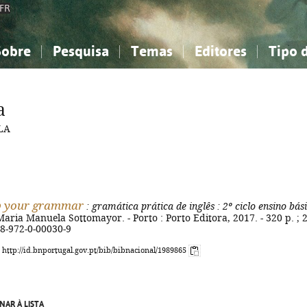
FR
Sobre
Pesquisa
Temas
Editores
Tipo 
obre a Bibliografia Nacional
imples
onhecimento, Informação...
onhecimento, Informação...
Combinada
A minha lista
Como utilizar
Filosofia, psicologia...
Filosofia, psicologia...
Perguntas frequente
a
iências sociais...
iências sociais...
Ciências exatas e naturais...
Ciências exatas e naturais...
LA
rte, desporto...
rte, desporto...
Literatura, linguística...
Literatura, linguística...
p your grammar
: gramática prática de inglês
: 2º ciclo ensino bás
Maria Manuela Sottomayor. - Porto : Porto Editora, 2017. - 320 p. ; 
78-972-0-00030-9
: http://id.bnportugal.gov.pt/bib/bibnacional/1989865
NAR À LISTA