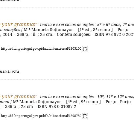
NAR À LISTA
p your grammar
: teoria e exercícios de inglês
: 5º e 6º anos, 7º an
m soluções
/ M.ª Manuela Sottomayor. - [1ª ed., 8ª reimp.]. - Porto :
, 2014. - 368 p. : il. ; 25 cm. - Contém soluções. - ISBN 978-972-0-202
: http://id.bnportugal.gov.pt/bib/bibnacional/1903100
NAR À LISTA
p your grammar
: teoria e exercícios de inglês
: 10º, 11º e 12º anos
ional
/ Mª Manuela Sottomayor. - [4ª ed., 9ª reimp.]. - Porto : Porto
. - 336 p. ; 25 cm. - ISBN 978-0-01087-2
: http://id.bnportugal.gov.pt/bib/bibnacional/1898730