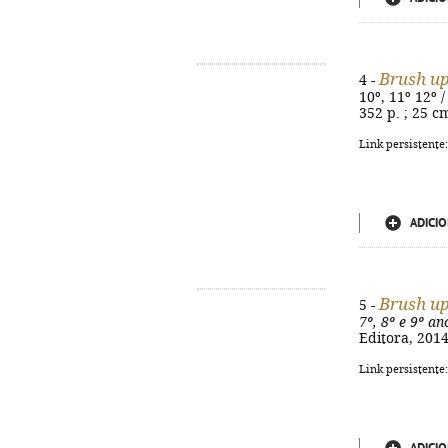
Brush u
4 -
10º, 11º 12º 
352 p. ; 25 c
Link persistente
ADICIO
Brush u
5 -
7º, 8º e 9º an
Editora, 2014
Link persistente