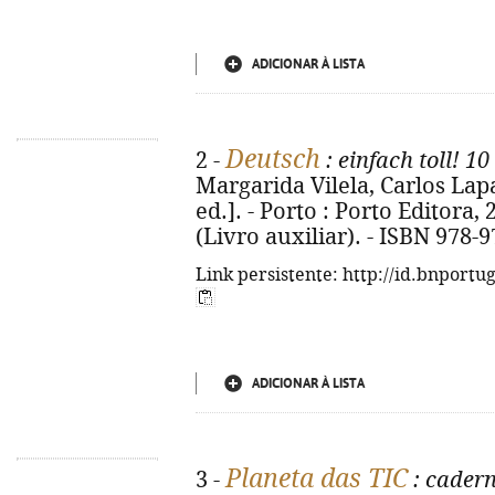
ADICIONAR À LISTA
Deutsch
2 -
: einfach toll! 10
Margarida Vilela, Carlos Lapa
ed.]. - Porto : Porto Editora, 20
(Livro auxiliar). - ISBN 978-
Link persistente: http://id.bnportu
ADICIONAR À LISTA
Planeta das TIC
3 -
: cadern