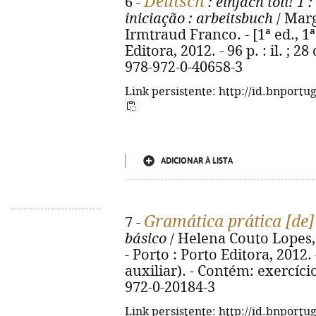
Deutsch
6 -
: einfach toll! 1
:
iniciação
: arbeitsbuch
/ Marg
Irmtraud Franco. - [1ª ed., 1ª
Editora, 2012. - 96 p. : il. ; 2
978-972-0-40658-3
Link persistente: http://id.bnportu
ADICIONAR À LISTA
Gramática prática [de
7 -
básico
/ Helena Couto Lopes,
- Porto : Porto Editora, 2012. -
auxiliar). - Contém: exercíci
972-0-20184-3
Link persistente: http://id.bnportu