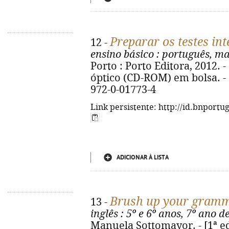
Preparar os testes in
12 -
ensino básico
: português, m
Porto : Porto Editora, 2012. - 9
óptico (CD-ROM) em bolsa. - (
972-0-01773-4
Link persistente: http://id.bnportu
ADICIONAR À LISTA
Brush up your gram
13 -
inglês
: 5º e 6º anos, 7º ano d
Manuela Sottomayor. - [1ª ed.