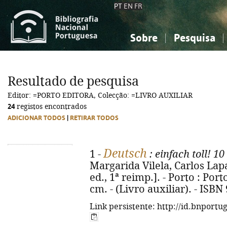
PT
EN
FR
Sobre
Pesquisa
Sobre a Bibliografia Nacional
Simples
Conhecimento, Informação...
Conhecimento, Informação...
Combinada
A
Resultado de pesquisa
Ciências sociais...
Ciências sociais...
Editor: =PORTO EDITORA, Colecção: =LIVRO AUXILIAR
Arte, desporto...
Arte, desporto...
24
registos encontrados
ADICIONAR TODOS
|
RETIRAR TODOS
Deutsch
1 -
: einfach toll! 10
Margarida Vilela, Carlos Lapa
ed., 1ª reimp.]. - Porto : Porto
cm. - (Livro auxiliar). - ISB
Link persistente: http://id.bnportu