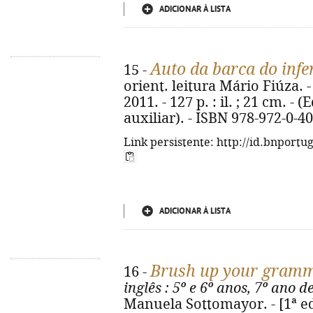
ADICIONAR À LISTA
Auto da barca do infe
15 -
orient. leitura Mário Fiúza. - 
2011. - 127 p. : il. ; 21 cm. -
auxiliar). - ISBN 978-972-0-4
Link persistente: http://id.bnportu
ADICIONAR À LISTA
Brush up your gram
16 -
inglês
: 5º e 6º anos, 7º ano d
Manuela Sottomayor. - [1ª ed.