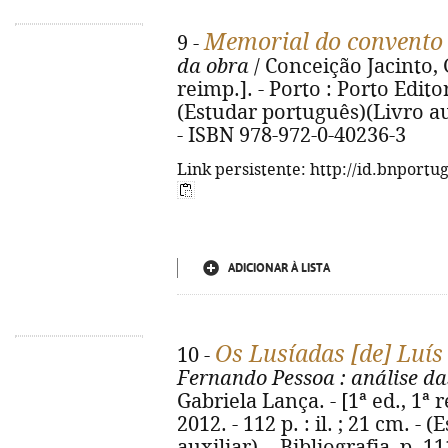
Memorial do convento 
9 -
da obra
/ Conceição Jacinto, G
reimp.]. - Porto : Porto Editora
(Estudar português)(Livro auxi
- ISBN 978-972-0-40236-3
Link persistente: http://id.bnportu
ADICIONAR À LISTA
Os Lusíadas [de] Luí
10 -
Fernando Pessoa
: análise da
Gabriela Lança. - [1ª ed., 1ª r
2012. - 112 p. : il. ; 21 cm. -
auxiliar). - Bibliografia, p. 