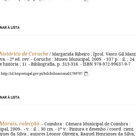
NAR À LISTA
histórico de Coruche
/ Margarida Ribeiro ; [prol. Vasco Gil Mant
va. - 2ª ed. rev. - Coruche : Museu Municipal, 2009. - 337 p. : il. ; 24
a história ; 1). - Bibliografia, p. 313-316. - ISBN 978-972-99637-9-7
: http://id.bnportugal.gov.pt/bib/bibnacional/1769707
NAR À LISTA
 Morais, colecção
. - Coimbra : Câmara Municipal de Coimbra :
l, 2009-. - v. : il. ; 30 cm. - 1º v.: Pintura e desenho / coord. cient.
ues da Silva ; autores Leonor Oliveira, Raquel Henriques da Silva,