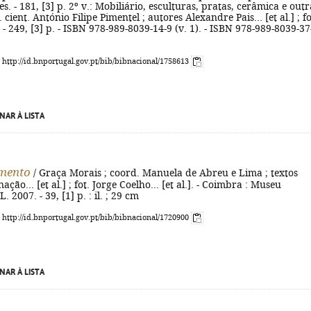
s. - 181, [3] p. 2º v.: Mobiliário, esculturas, pratas, cerâmica e outr
 cient. António Filipe Pimentel ; autores Alexandre Pais... [et al.] ; fo
 - 249, [3] p. - ISBN 978-989-8039-14-9 (v. 1). - ISBN 978-989-8039-37
: http://id.bnportugal.gov.pt/bib/bibnacional/1758613
NAR À LISTA
imento
/ Graça Morais ; coord. Manuela de Abreu e Lima ; textos
ção... [et al.] ; fot. Jorge Coelho... [et al.]. - Coimbra : Museu
. 2007. - 39, [1] p. : il. ; 29 cm
: http://id.bnportugal.gov.pt/bib/bibnacional/1720900
NAR À LISTA