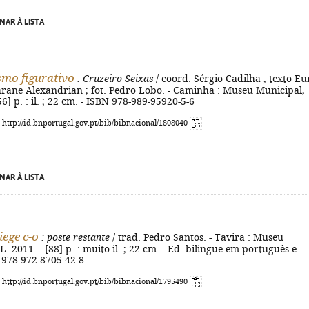
NAR À LISTA
smo figurativo
: Cruzeiro Seixas
/ coord. Sérgio Cadilha ; texto Eu
arane Alexandrian ; fot. Pedro Lobo. - Caminha : Museu Municipal,
56] p. : il. ; 22 cm. - ISBN 978-989-95920-5-6
: http://id.bnportugal.gov.pt/bib/bibnacional/1808040
NAR À LISTA
iege c-o
: poste restante
/ trad. Pedro Santos. - Tavira : Museu
. 2011. - [88] p. : muito il. ; 22 cm. - Ed. bilingue em português e
N 978-972-8705-42-8
: http://id.bnportugal.gov.pt/bib/bibnacional/1795490