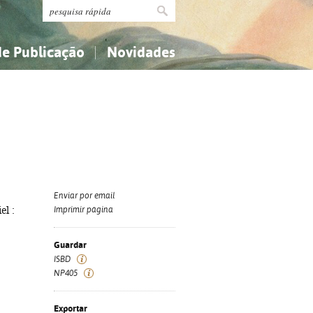
de Publicação
Novidades
s
Religião...
Religião...
Ciências aplicadas...
Ciências aplicadas...
História, geografia, biografias...
História, geografia, biografias...
Enviar por email
el :
Imprimir página
.
Guardar
ISBD
NP405
Exportar