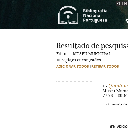
PT
EN
S
S
C
C
Resultado de pesquis
C
C
Editor: =MUSEU MUNICIPAL
A
A
20
registos encontrados
ADICIONAR TODOS
|
RETIRAR TODOS
Quintan
1 -
Museu Municipa
77-78. - ISBN
Link persistente
ADICIO