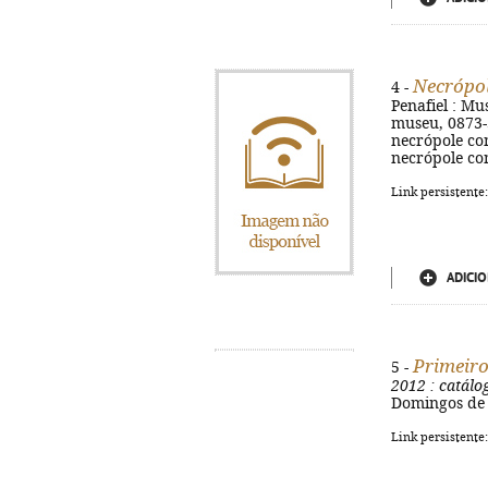
Necrópo
4 -
Penafiel : Mus
museu, 0873-5
necrópole com
necrópole co
Link persistente
ADICIO
Primeiro
5 -
2012
: catálog
Domingos de C
Link persistente