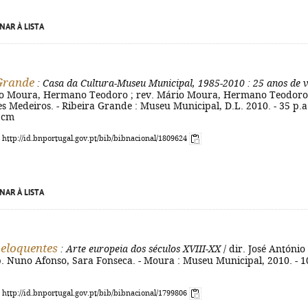
NAR À LISTA
Grande
: Casa da Cultura-Museu Municipal, 1985-2010
: 25 anos de 
io Moura, Hermano Teodoro ; rev. Mário Moura, Hermano Teodoro
 Medeiros. - Ribeira Grande : Museu Municipal, D.L. 2010. - 35 p.a
8 cm
: http://id.bnportugal.gov.pt/bib/bibnacional/1809624
NAR À LISTA
eloquentes
: Arte europeia dos séculos XVIII-XX
/ dir. José António
b. Nuno Afonso, Sara Fonseca. - Moura : Museu Municipal, 2010. - 1
: http://id.bnportugal.gov.pt/bib/bibnacional/1799806