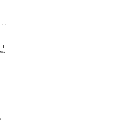
il.
ais
N
a