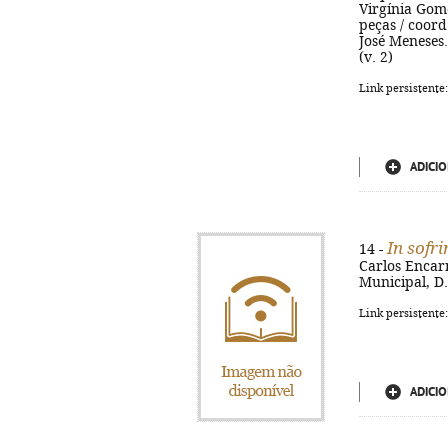
Virgínia Gome
peças / coord.
José Meneses.
(v. 2)
Link persistente
ADICIO
In sofr
14 -
Carlos Encarna
Municipal, D.L
Link persistente
ADICIO