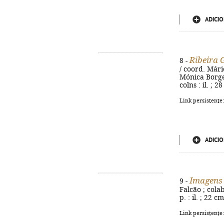
ADICIO
Ribeira 
8 -
/ coord. Már
Mónica Borges
colns : il. ; 2
Link persistente
ADICIO
Imagens 
9 -
Falcão ; cola
p. : il. ; 22 cm
Link persistente