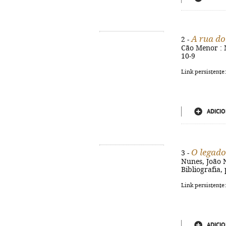
A rua do
2 -
Cão Menor : M
10-9
Link persistente
ADICIO
O legado
3 -
Nunes, João Ni
Bibliografia, 
Link persistente
ADICIO