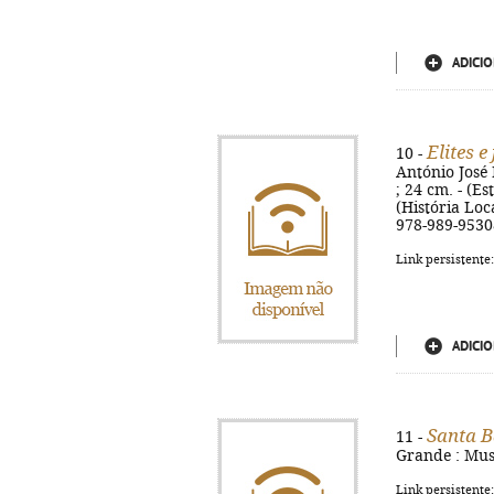
ADICIO
Elites e
10 -
António José P
; 24 cm. - (E
(História Loca
978-989-9530
Link persistente
ADICIO
Santa 
11 -
Grande : Museu
Link persistente