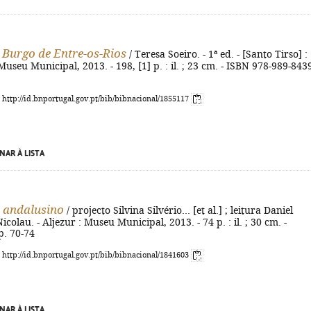
 Burgo de Entre-os-Rios
/ Teresa Soeiro. - 1ª ed. - [Santo Tirso] :
useu Municipal, 2013. - 198, [1] p. : il. ; 23 cm. - ISBN 978-989-843
: http://id.bnportugal.gov.pt/bib/bibnacional/1855117
NAR À LISTA
 andalusino
/ projecto Silvina Silvério... [et al.] ; leitura Daniel
colau. - Aljezur : Museu Municipal, 2013. - 74 p. : il. ; 30 cm. -
p. 70-74
: http://id.bnportugal.gov.pt/bib/bibnacional/1841603
NAR À LISTA