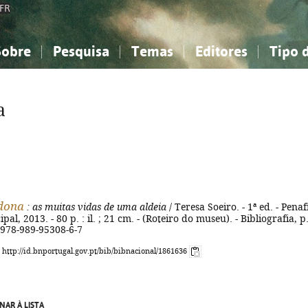
FR
Sobre
Pesquisa
Temas
Editores
Tipo 
obre a Bibliografia Nacional
imples
onhecimento, Informação...
onhecimento, Informação...
Combinada
A minha lista
Como utilizar
Filosofia, psicologia...
Filosofia, psicologia...
Perguntas frequente
a
iências sociais...
iências sociais...
Ciências exatas e naturais...
Ciências exatas e naturais...
rte, desporto...
rte, desporto...
Literatura, linguística...
Literatura, linguística...
dona
: as muitas vidas de uma aldeia
/ Teresa Soeiro. - 1ª ed. - Penafi
l, 2013. - 80 p. : il. ; 21 cm. - (Roteiro do museu). - Bibliografia, p
 978-989-95308-6-7
: http://id.bnportugal.gov.pt/bib/bibnacional/1861636
NAR À LISTA