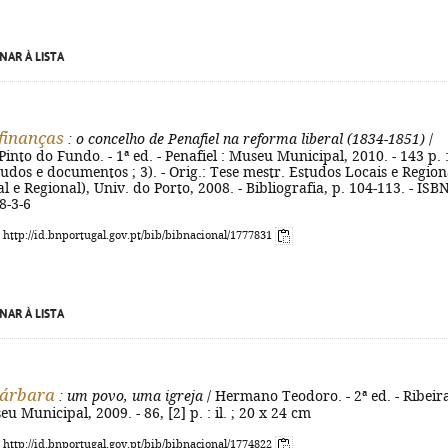
NAR À LISTA
 finanças
: o concelho de Penafiel na reforma liberal (1834-1851)
/
into do Fundo. - 1ª ed. - Penafiel : Museu Municipal, 2010. - 143 p. : 
studos e documentos ; 3). - Orig.: Tese mestr. Estudos Locais e Region
l e Regional), Univ. do Porto, 2008. - Bibliografia, p. 104-113. - ISB
8-3-6
: http://id.bnportugal.gov.pt/bib/bibnacional/1777831
NAR À LISTA
Bárbara
: um povo, uma igreja
/ Hermano Teodoro. - 2ª ed. - Ribeir
 Municipal, 2009. - 86, [2] p. : il. ; 20 x 24 cm
: http://id.bnportugal.gov.pt/bib/bibnacional/1774822