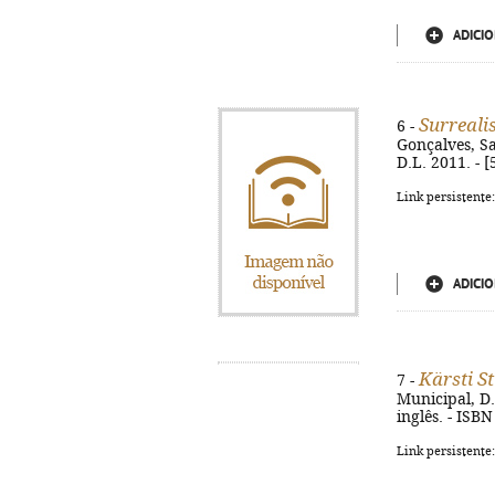
ADICIO
Surreali
6 -
Gonçalves, S
D.L. 2011. - [
Link persistente
ADICIO
Kärsti St
7 -
Municipal, D.L
inglês. - ISB
Link persistente