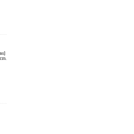
as]
 cm.