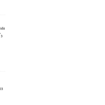
vida
,
 3
03