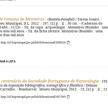
le romana de Monteiras
: (Bustelo-Penafiel)
/ Teresa Soeiro. -
eu Municipal, D.L. 2012. - 267, [1] p. : il. ; 30 cm. - (Cadernos do
484 ; 12/13). - Tít. da capa: Arqueologia : Monteiras (Bustelo) : um
 dois mil anos. - Tít. da ficha técnica: Monteiras (Bustelo) : uma
m dois mil anos
: http://id.bnportugal.gov.pt/bib/bibnacional/1830220
NAR À LISTA
 centenário da Sociedade Portuguesa de Naturalogia
: 191
o da exposição bibliográfica, iconográfica e filatélica
/ Delmar
arvalho. - Bombarral : Museu Municipal, 2012. - 23, [1] p. : il. ; 2
: http://id.bnportugal.gov.pt/bib/bibnacional/1827503