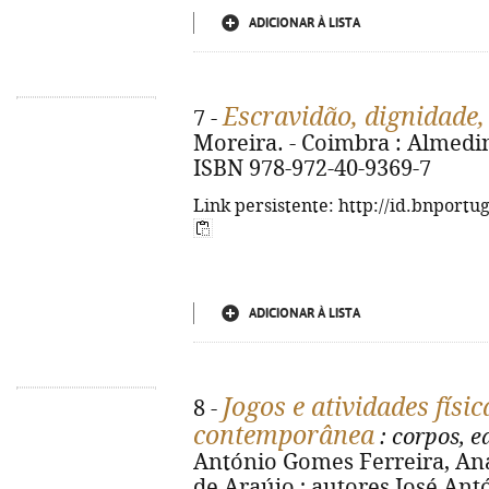
ADICIONAR À LISTA
Escravidão, dignidade,
7 -
Moreira. - Coimbra : Almedina, 
ISBN 978-972-40-9369-7
Link persistente: http://id.bnportu
ADICIONAR À LISTA
Jogos e atividades físi
8 -
contemporânea
: corpos, 
António Gomes Ferreira, Ana
de Araújo ; autores José Antóni