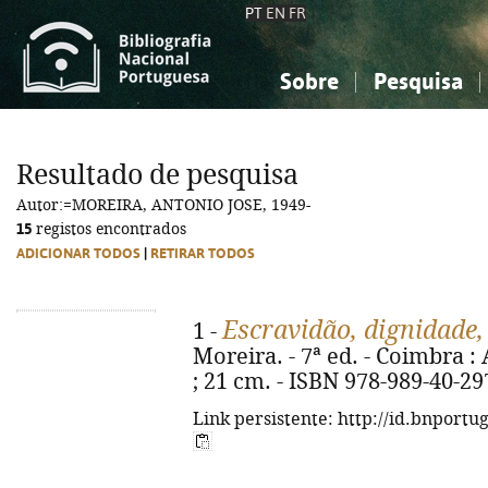
PT
EN
FR
Sobre
Pesquisa
Sobre a Bibliografia Nacional
Simples
Conhecimento, Informação...
Conhecimento, Informação...
Combinada
A
Resultado de pesquisa
Ciências sociais...
Ciências sociais...
Autor:=MOREIRA, ANTONIO JOSE, 1949-
Arte, desporto...
Arte, desporto...
15
registos encontrados
ADICIONAR TODOS
|
RETIRAR TODOS
Escravidão, dignidade,
1 -
Moreira. - 7ª ed. - Coimbra : A
; 21 cm. - ISBN 978-989-40-29
Link persistente: http://id.bnportu