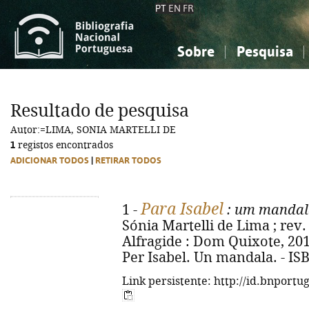
PT
EN
FR
Sobre
Pesquisa
Sobre a Bibliografia Nacional
Simples
Conhecimento, Informação...
Conhecimento, Informação...
Combinada
A
Resultado de pesquisa
Ciências sociais...
Ciências sociais...
Autor:=LIMA, SONIA MARTELLI DE
Arte, desporto...
Arte, desporto...
1
registos encontrados
ADICIONAR TODOS
|
RETIRAR TODOS
Para Isabel
1 -
: um mandal
Sónia Martelli de Lima ; rev. 
Alfragide : Dom Quixote, 2014. 
Per Isabel. Un mandala. - IS
Link persistente: http://id.bnportu