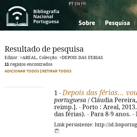
PT
EN
FR
Sobre
Pesquisa
Sobre a Bibliografia Nacional
Simples
Conhecimento, Informação...
Conhecimento, Informação...
Combinada
A
Resultado de pesquisa
Ciências sociais...
Ciências sociais...
Editor: =AREAL, Colecção: =DEPOIS DAS FERIAS
Arte, desporto...
Arte, desporto...
11
registos encontrados
ADICIONAR TODOS
|
RETIRAR TODOS
Depois das férias... vo
1 -
portuguesa
/ Cláudia Pereira, 
reimp.]. - Porto : Areal, 2013. 
das férias). - Para 8-9 anos. 
Link persistente: http://id.bnportu