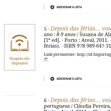
ADICIONAR À LISTA
Depois das férias... vo
5 -
ano
: 8-9 anos
/ Susana de Al
[1ª ed]. - Porto : Areal, 2011. 
férias). - ISBN 978-989-647-3
Link persistente: http://id.bnportu
ADICIONAR À LISTA
Depois das férias... vo
6 -
portuguesa
/ Cláudia Pereira, 