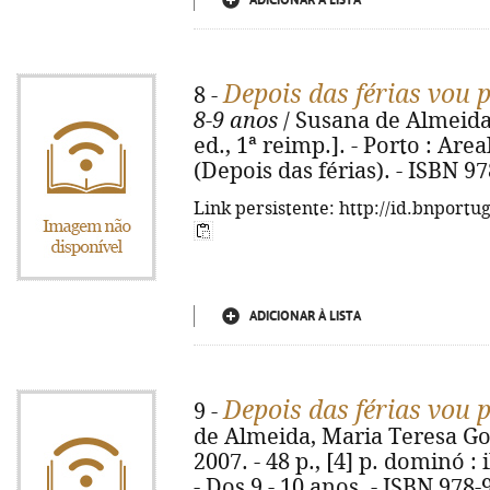
ADICIONAR À LISTA
Depois das férias vou 
8 -
8-9 anos
/ Susana de Almeida
ed., 1ª reimp.]. - Porto : Areal,
(Depois das férias). - ISBN 9
Link persistente: http://id.bnportu
ADICIONAR À LISTA
Depois das férias vou 
9 -
de Almeida, Maria Teresa Gome
2007. - 48 p., [4] p. dominó : i
- Dos 9 - 10 anos. - ISBN 978