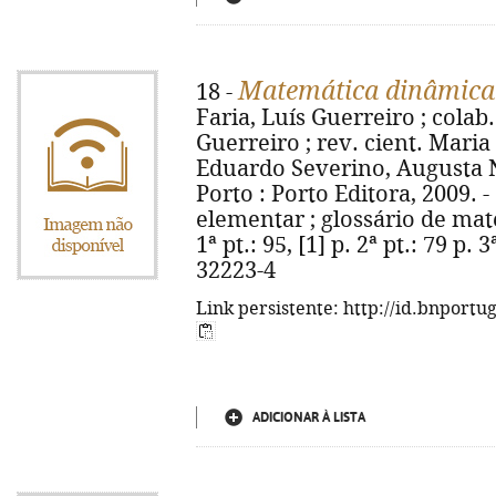
Matemática dinâmica
18 -
Faria, Luís Guerreiro ; colab
Guerreiro ; rev. cient. Mari
Eduardo Severino, Augusta Ne
Porto : Porto Editora, 2009. - 
elementar ; glossário de mate
1ª pt.: 95, [1] p. 2ª pt.: 79 p. 
32223-4
Link persistente: http://id.bnportu
ADICIONAR À LISTA