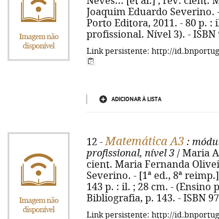
Neves... [et al.] ; rev. cient
Joaquim Eduardo Severino. - [
Porto Editora, 2011. - 80 p. : i
profissional. Nível 3). - ISB
Link persistente: http://id.bnportu
ADICIONAR À LISTA
Matemática A3
12 -
: módu
profissional, nível 3
/ Maria Au
cient. Maria Fernanda Olive
Severino. - [1ª ed., 8ª reimp.]
143 p. : il. ; 28 cm. - (Ensino 
Bibliografia, p. 143. - ISBN 
Link persistente: http://id.bnportu