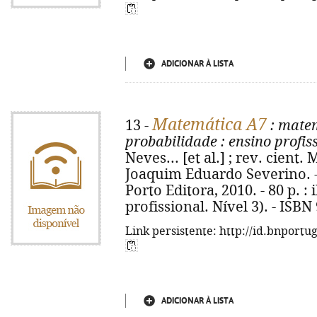
ADICIONAR À LISTA
Matemática A7
13 -
: mate
probabilidade
: ensino profiss
Neves... [et al.] ; rev. cient
Joaquim Eduardo Severino. - [
Porto Editora, 2010. - 80 p. : i
profissional. Nível 3). - ISB
Link persistente: http://id.bnportu
ADICIONAR À LISTA