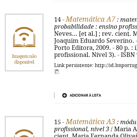
Matemática A7
14 -
: mate
probabilidade
: ensino profiss
Neves... [et al.] ; rev. cient
Joaquim Eduardo Severino. - [
Porto Editora, 2009. - 80 p. : i
profissional. Nível 3). - ISB
Link persistente: http://id.bnportu
ADICIONAR À LISTA
Matemática A3
15 -
: módu
profissional, nível 3
/ Maria Au
cient. Maria Fernanda Olive