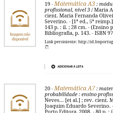
Matemática A3
19 -
: módu
profissional, nível 3
/ Maria Au
cient. Maria Fernanda Olive
Severino. - [1ª ed., 5ª reimp.]
143 p. : il. ; 28 cm. - (Ensino 
Bibliografia, p. 143. - ISBN 
Link persistente: http://id.bnportu
ADICIONAR À LISTA
Matemática A7
20 -
: mate
probabilidade
: ensino profiss
Neves... [et al.] ; rev. cient
Joaquim Eduardo Severino. - [
Porto Editora, 2008. - 80 p. : i