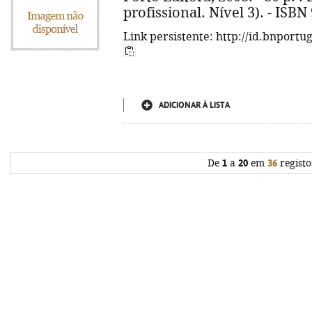
profissional. Nível 3). - ISB
Link persistente: http://id.bnportu
ADICIONAR À LISTA
De
1
a
20
em
36
registo