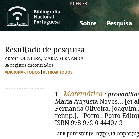
PT
EN
FR
Sobre
Pesquisa
Sobre a Bibliografia Nacional
Simples
Conhecimento, Informação...
Conhecimento, Informação...
Combinada
A
Resultado de pesquisa
Ciências sociais...
Ciências sociais...
Autor:=OLIVEIRA, MARIA FERNANDA
Arte, desporto...
Arte, desporto...
36
registos encontrados
ADICIONAR TODOS
|
RETIRAR TODOS
Matemática
1 -
: probabilid
Maria Augusta Neves... [et al.
Fernanda Oliveira, Joaquim E
reimp.]. - Porto : Porto Editora
ISBN 978-972-0-44407-3
Link persistente: http://id.bnportu