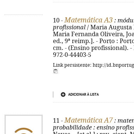
Matemática A3
10 -
: módu
profissional
/ Maria Augusta Ne
Maria Fernanda Oliveira, Jo
ed., 9ª reimp.]. - Porto : Porto
cm. - (Ensino profissional). - 
972-0-44403-5
Link persistente: http://id.bnportu
ADICIONAR À LISTA
Matemática A7
11 -
: mate
probabilidade
: ensino profiss